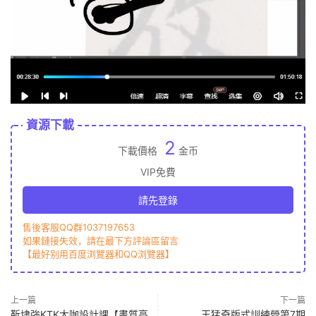
資源下載
2
下載價格
金币
VIP免費
請先登錄
售後客服QQ群1037197653
如果鏈接失效，請在最下方評論區留言
【最好别用百度浏覽器和QQ浏覽器】
上一篇
下一篇
靳埭強KTK大咖設計課【畫質高
王猛奇版式訓練營第7期