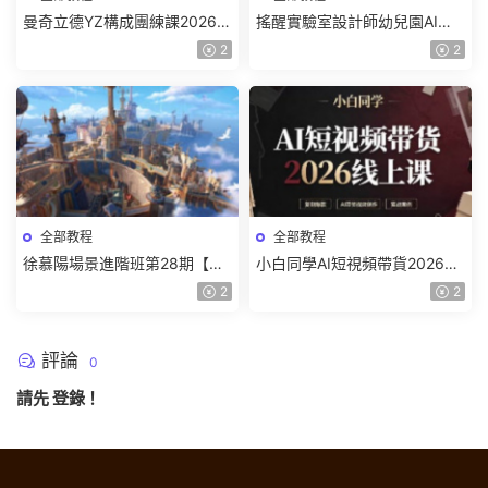
曼奇立德YZ構成團練課2026年
搖醒實驗室設計師幼兒園AI軟
8月已結課【畫質高清有課件】
件基礎課2025【畫質不錯有素
2
2
材】
全部教程
全部教程
徐慕陽場景進階班第28期【畫
小白同學AI短視頻帶貨2026線
質高清有資料】
上課【畫質不錯有素材】
2
2
評論
0
請先
登錄
！