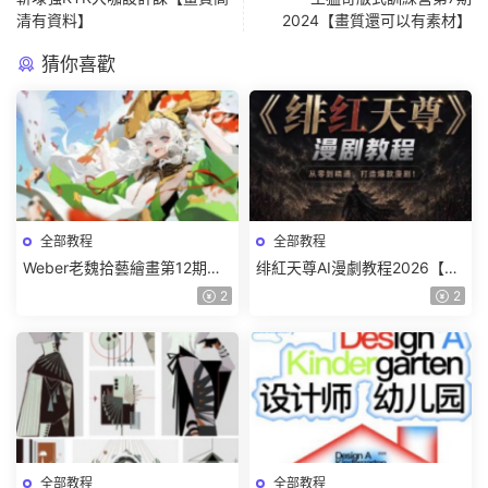
清有資料】
2024【畫質還可以有素材】
猜你喜歡
全部教程
全部教程
Weber老魏拾藝繪畫第12期角
绯紅天尊AI漫劇教程2026【畫
色特訓班【畫質不錯隻有視
質一般有課件】
2
2
頻】
全部教程
全部教程