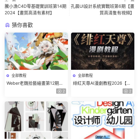
騰小漁C4D零基礎實訓班第14期
孔晨UI設計系統實戰班第6期【畫
2024【畫質高清有素材】
質高清隻有視頻】
猜你喜歡
全部教程
全部教程
Weber老魏拾藝繪畫第12期角
绯紅天尊AI漫劇教程2026【畫
色特訓班【畫質不錯隻有視
質一般有課件】
2
2
頻】