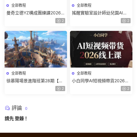
全部教程
全部教程
曼奇立德YZ構成團練課2026年
搖醒實驗室設計師幼兒園AI軟
8月已結課【畫質高清有課件】
件基礎課2025【畫質不錯有素
2
2
材】
全部教程
全部教程
徐慕陽場景進階班第28期【畫
小白同學AI短視頻帶貨2026線
質高清有資料】
上課【畫質不錯有素材】
2
2
評論
0
請先
登錄
！