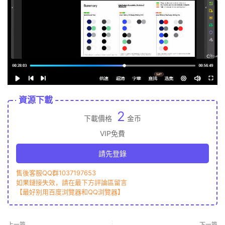
資源下載
2
下載價格
金币
VIP免費
請先登錄
售後客服QQ群1037197653
如果鏈接失效，請在最下方評論區留言
【最好别用百度浏覽器和QQ浏覽器】
上一篇
下一篇