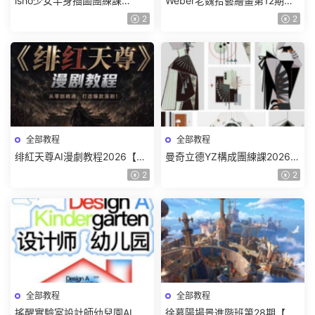
isho少女半身插圖團練課
Weber老魏拾藝繪畫第12期角
2026【畫質高清隻有視頻】
色特訓班【畫質不錯隻有視
2
2
頻】
全部教程
全部教程
绯紅天尊AI漫劇教程2026【畫
曼奇立德YZ構成團練課2026年
質一般有課件】
8月已結課【畫質高清有課件】
2
2
全部教程
全部教程
搖醒實驗室設計師幼兒園AI軟
徐慕陽場景進階班第28期【畫