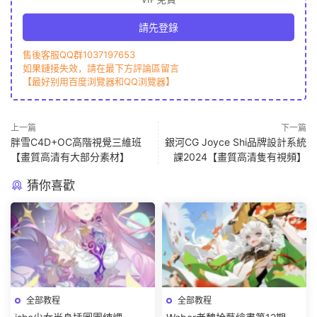
請先登錄
售後客服QQ群1037197653
如果鏈接失效，請在最下方評論區留言
【最好别用百度浏覽器和QQ浏覽器】
上一篇
下一篇
胖雪C4D+OC高階視覺三維班
銀河CG Joyce Shi品牌設計系統
【畫質高清有大部分素材】
課2024【畫質高清隻有視頻】
猜你喜歡
全部教程
全部教程