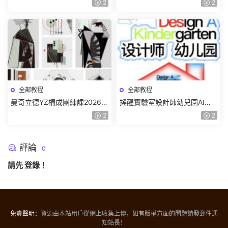
2
2
頻】
全部教程
全部教程
曼奇立德YZ構成團練課2026年
搖醒實驗室設計師幼兒園AI軟
8月已結課【畫質高清有課件】
件基礎課2025【畫質不錯有素
2
2
材】
評論
0
請先
登錄
！
免責聲明：
資源由本站用戶從網上收集上傳，如有版權方面的問題請發郵件通
知站長！