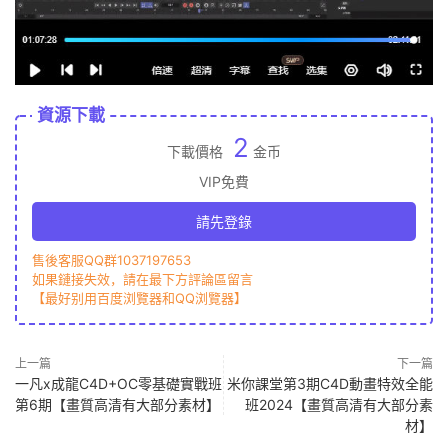
資源下載
2
下載價格
金币
VIP免費
請先登錄
售後客服QQ群1037197653
如果鏈接失效，請在最下方評論區留言
【最好别用百度浏覽器和QQ浏覽器】
上一篇
下一篇
一凡x成龍C4D+OC零基礎實戰班
米你課堂第3期C4D動畫特效全能
第6期【畫質高清有大部分素材】
班2024【畫質高清有大部分素
材】