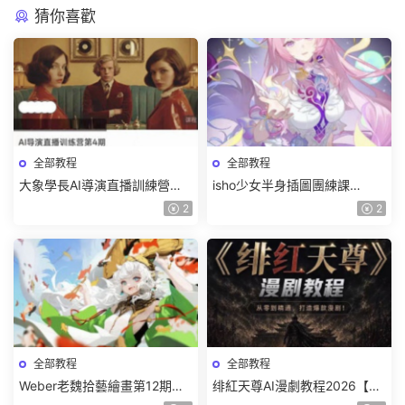
猜你喜歡
全部教程
全部教程
大象學長AI導演直播訓練營第4
isho少女半身插圖團練課
期2026【畫質高清有資料】
2026【畫質高清隻有視頻】
2
2
全部教程
全部教程
Weber老魏拾藝繪畫第12期角
绯紅天尊AI漫劇教程2026【畫
色特訓班【畫質不錯隻有視
質一般有課件】