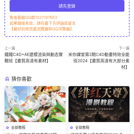
請先登錄
售後客服QQ群1037197653
如果鏈接失效，請在最下方評論區留言
【最好别用百度浏覽器和QQ浏覽器】
上一篇
下一篇
鐵鐵C4D+AE建模渲染與動态實
米你課堂第2期C4D動畫特效全能
戰班【畫質高清有素材】
班2024【畫質高清有大部分素
材】
猜你喜歡
全部教程
全部教程