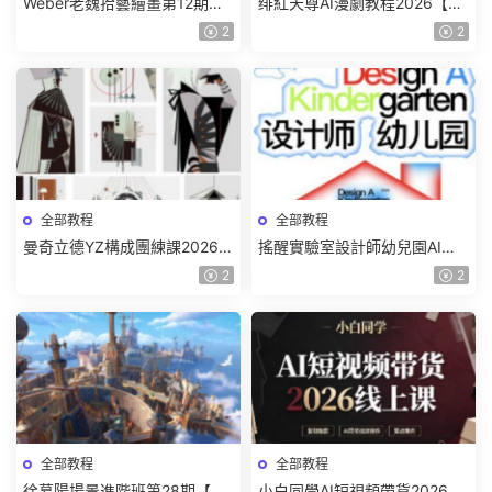
Weber老魏拾藝繪畫第12期角
绯紅天尊AI漫劇教程2026【畫
色特訓班【畫質不錯隻有視
質一般有課件】
2
2
頻】
全部教程
全部教程
曼奇立德YZ構成團練課2026年
搖醒實驗室設計師幼兒園AI軟
8月已結課【畫質高清有課件】
件基礎課2025【畫質不錯有素
2
2
材】
全部教程
全部教程
徐慕陽場景進階班第28期【畫
小白同學AI短視頻帶貨2026線