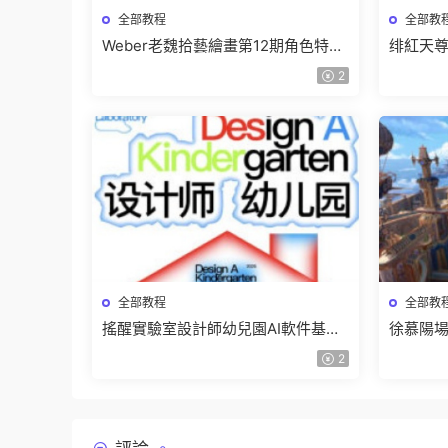
全部教程
全部教
Weber老魏拾藝繪畫第12期角色特訓
绯紅天尊
班【畫質不錯隻有視頻】
有課件
2
全部教程
全部教
搖醒實驗室設計師幼兒園AI軟件基礎
徐慕陽場
課2025【畫質不錯有素材】
有資料
2