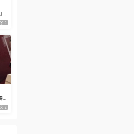
月已
2
課
2