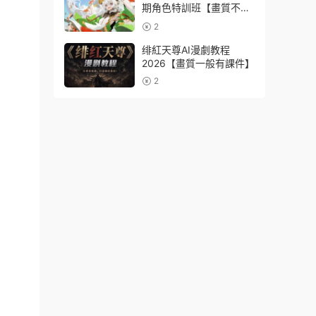
期角色特訓班【畫質不錯
隻有視頻】
2
绯紅天尊AI漫劇教程
2026【畫質一般有課件】
2