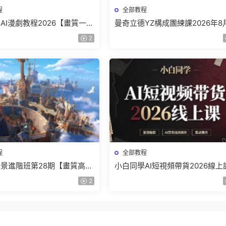
程
全部教程
AI漫劇教程2026【畫質一般
曼奇立德YZ構成團練課2026年8
】
結課【畫質高清有課件】
2
程
全部教程
景進階班第28期【畫質高清
小白同學AI短視頻帶貨2026線上
】
【畫質不錯有素材】
2