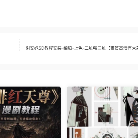
謝安妮SD教程安裝-線稿-上色-二維轉三維【畫質高清有大