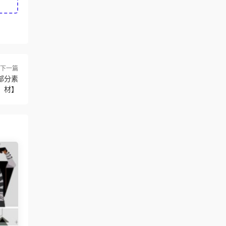
下一篇
部分素
材】