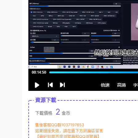
資源下載
2
下載價格
金币
售後客服QQ群1037197653
如果鏈接失效，請在最下方評論區留言
【最好别用百度浏覽器和QQ浏覽器】