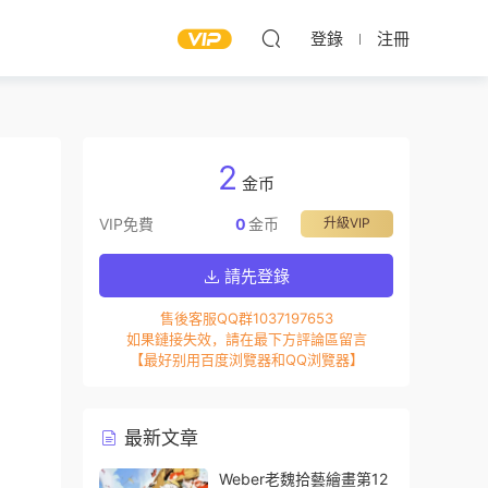
登錄
注冊
2
金币
VIP免費
0
金币
升級VIP
請先登錄
售後客服QQ群1037197653
如果鏈接失效，請在最下方評論區留言
【最好别用百度浏覽器和QQ浏覽器】
最新文章
Weber老魏拾藝繪畫第12