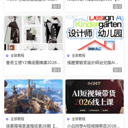
色特訓班【畫質不錯隻有視
質一般有課件】
2
2
頻】
全部教程
全部教程
曼奇立德YZ構成團練課2026年
搖醒實驗室設計師幼兒園AI軟
8月已結課【畫質高清有課件】
件基礎課2025【畫質不錯有素
2
2
材】
全部教程
全部教程
徐慕陽場景進階班第28期【畫
小白同學AI短視頻帶貨2026線