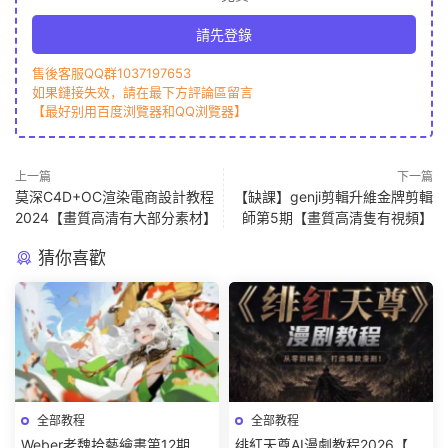
請先登錄
售後客服QQ群1037197653
如果鏈接失效，請在最下方評論區留言
【最好别用百度浏覽器和QQ浏覽器】
上一篇
下一篇
莫深C4D+OC渲染電商設計教程
【缺課】genji剪輯升維金牌剪輯
2024【畫質高清有大部分素材】
師第5期【畫質高清隻有視頻】
猜你喜歡
全部教程
全部教程
Weber老魏拾藝繪畫第12期角
绯紅天尊AI漫劇教程2026【畫