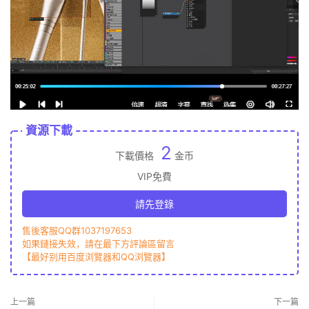
資源下載
2
下載價格
金币
VIP免費
請先登錄
售後客服QQ群1037197653
如果鏈接失效，請在最下方評論區留言
【最好别用百度浏覽器和QQ浏覽器】
上一篇
下一篇