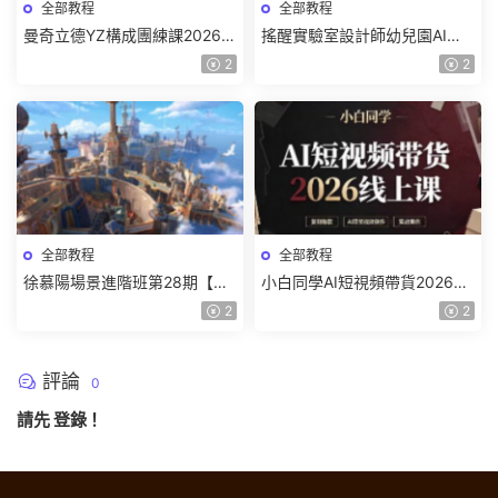
全部教程
全部教程
曼奇立德YZ構成團練課2026年
搖醒實驗室設計師幼兒園AI軟
8月已結課【畫質高清有課件】
件基礎課2025【畫質不錯有素
2
2
材】
全部教程
全部教程
徐慕陽場景進階班第28期【畫
小白同學AI短視頻帶貨2026線
質高清有資料】
上課【畫質不錯有素材】
2
2
評論
0
請先
登錄
！