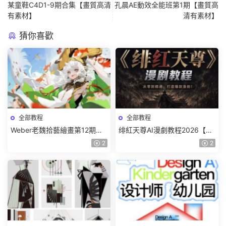
某童鞋C4D1-9期合集【畫質高清
孔晨AE動效全能班第1期【畫質高
有素材】
清有素材】
猜你喜歡
全部教程
全部教程
Weber老魏拾藝繪畫第12期角
绯紅天尊AI漫劇教程2026【畫
色特訓班【畫質不錯隻有視
質一般有課件】
2
2
頻】