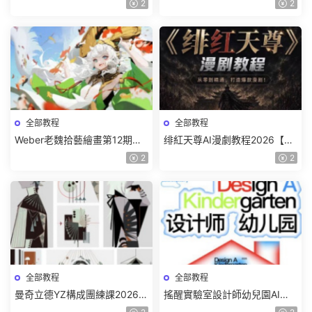
2
2
全部教程
全部教程
Weber老魏拾藝繪畫第12期角
绯紅天尊AI漫劇教程2026【畫
色特訓班【畫質不錯隻有視
質一般有課件】
2
2
頻】
全部教程
全部教程
曼奇立德YZ構成團練課2026年
搖醒實驗室設計師幼兒園AI軟
8月已結課【畫質高清有課件】
件基礎課2025【畫質不錯有素