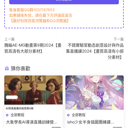
售後客服QQ群1037197653
如果鏈接失效，請在最下方評論區留言
【最好别用百度浏覽器和QQ浏覽器】
上一篇
下一篇
魏編AE-MG動畫第9期2024【畫
不錯實驗室動态創意設計與作品
質高清有大部分素材】
集直播課2024【畫質高清有小部
分素材】
猜你喜歡
全部教程
全部教程
大象學長AI導演直播訓練營第4
isho少女半身插圖團練課
期2026【畫質高清有資料】
2026【畫質高清隻有視頻】