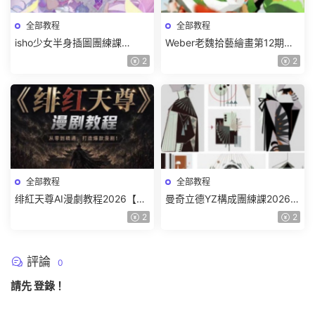
全部教程
全部教程
isho少女半身插圖團練課
Weber老魏拾藝繪畫第12期角
2026【畫質高清隻有視頻】
色特訓班【畫質不錯隻有視
2
2
頻】
全部教程
全部教程
绯紅天尊AI漫劇教程2026【畫
曼奇立德YZ構成團練課2026年
質一般有課件】
8月已結課【畫質高清有課件】
2
2
評論
0
請先
登錄
！