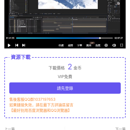
資源下載
2
下載價格
金币
VIP免費
請先登錄
售後客服QQ群1037197653
如果鏈接失效，請在最下方評論區留言
【最好别用百度浏覽器和QQ浏覽器】
上一篇
下一篇