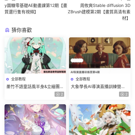
y園糖零基礎AE動畫課第12期【畫
周攸爽Stable diffusion 3D
質還行隻有視頻】
ZBrush建模第2期【畫質高清有素
材】
猜你喜歡
全部教程
全部教程
墨竹不語童話風半身&立繪團練
大象學長AI導演直播訓練營第4
課2026【畫質高清有課件筆
期2026【畫質高清有資料】
2
2
刷】