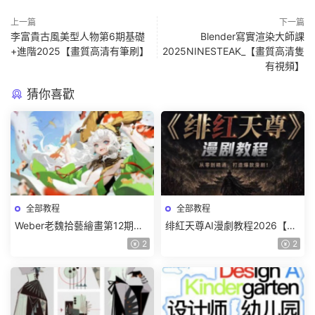
上一篇
下一篇
李富貴古風美型人物第6期基礎
Blender寫實渲染大師課
+進階2025【畫質高清有筆刷】
2025NINESTEAK_【畫質高清隻
有視頻】
猜你喜歡
全部教程
全部教程
Weber老魏拾藝繪畫第12期角
绯紅天尊AI漫劇教程2026【畫
色特訓班【畫質不錯隻有視
質一般有課件】
2
2
頻】