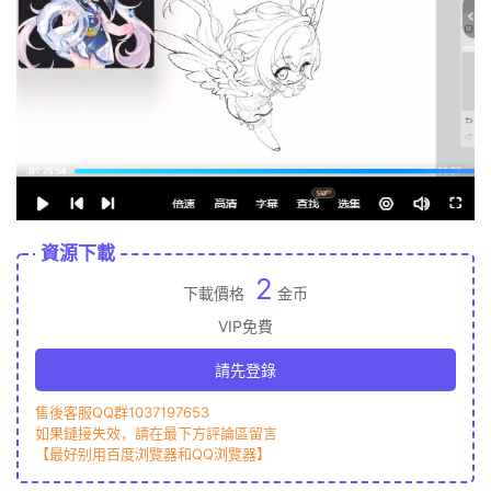
資源下載
2
下載價格
金币
VIP免費
請先登錄
售後客服QQ群1037197653
如果鏈接失效，請在最下方評論區留言
【最好别用百度浏覽器和QQ浏覽器】