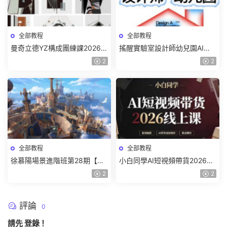
全部教程
全部教程
曼奇立德YZ構成團練課2026年
搖醒實驗室設計師幼兒園AI軟
8月已結課【畫質高清有課件】
件基礎課2025【畫質不錯有素
2
2
材】
全部教程
全部教程
徐慕陽場景進階班第28期【畫
小白同學AI短視頻帶貨2026線
質高清有資料】
上課【畫質不錯有素材】
2
2
評論
0
請先
登錄
！