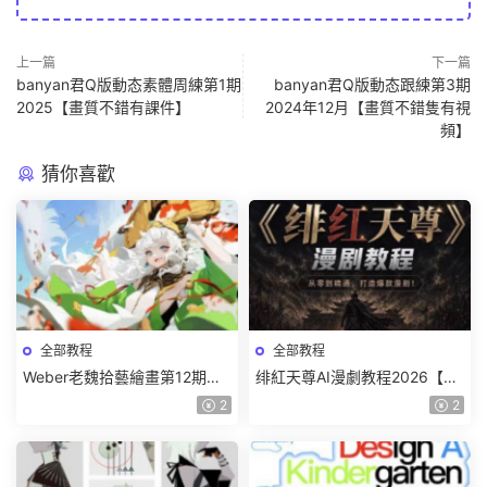
上一篇
下一篇
banyan君Q版動态素體周練第1期
banyan君Q版動态跟練第3期
2025【畫質不錯有課件】
2024年12月【畫質不錯隻有視
頻】
猜你喜歡
全部教程
全部教程
Weber老魏拾藝繪畫第12期角
绯紅天尊AI漫劇教程2026【畫
色特訓班【畫質不錯隻有視
質一般有課件】
2
2
頻】