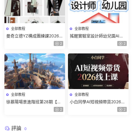
全部教程
全部教程
曼奇立德YZ構成團練課2026年
搖醒實驗室設計師幼兒園AI軟
8月已結課【畫質高清有課件】
件基礎課2025【畫質不錯有素
2
2
材】
全部教程
全部教程
徐慕陽場景進階班第28期【畫
小白同學AI短視頻帶貨2026線
質高清有資料】
上課【畫質不錯有素材】
2
2
評論
0