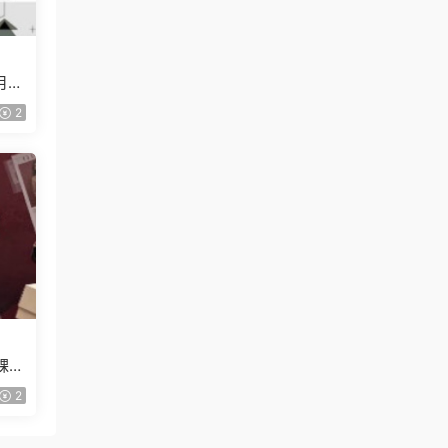
月已
2
課
2