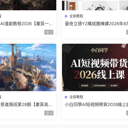
程
全部教程
AI漫劇教程2026【畫質一般
曼奇立德YZ構成團練課2026年8
】
結課【畫質高清有課件】
2
程
全部教程
景進階班第28期【畫質高清
小白同學AI短視頻帶貨2026線上
】
【畫質不錯有素材】
2