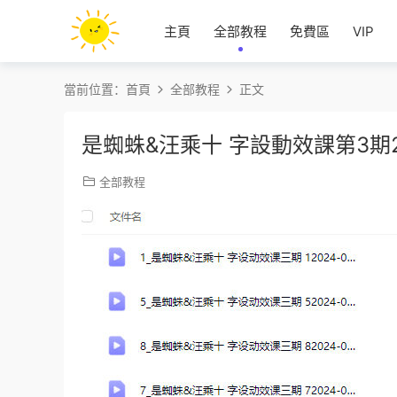
主頁
全部教程
免費區
VIP
當前位置：
首頁
全部教程
正文
是蜘蛛&汪乘十 字設動效課第3期
全部教程