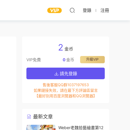
登錄
注冊
2
金币
VIP免費
0
金币
升級VIP
請先登錄
售後客服QQ群1037197653
如果鏈接失效，請在最下方評論區留言
【最好别用百度浏覽器和QQ浏覽器】
最新文章
Weber老魏拾藝繪畫第12