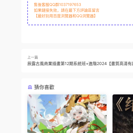
售後客服QQ群1037197653
如果鏈接失效，請在最下方評論區留言
【最好别用百度浏覽器和QQ浏覽器】
上一篇
辰露古風商業插畫第12期系統班+進階2024【畫質高清有
猜你喜歡