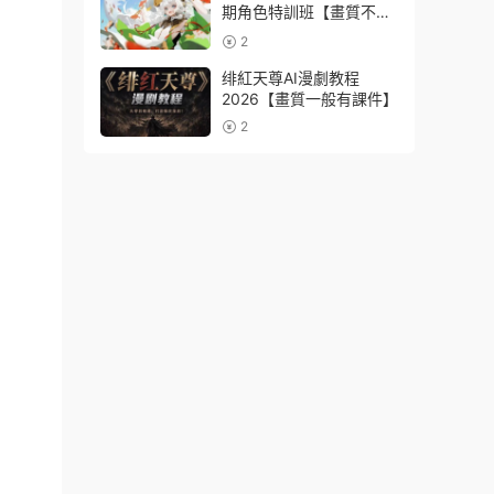
期角色特訓班【畫質不錯
隻有視頻】
2
绯紅天尊AI漫劇教程
2026【畫質一般有課件】
2