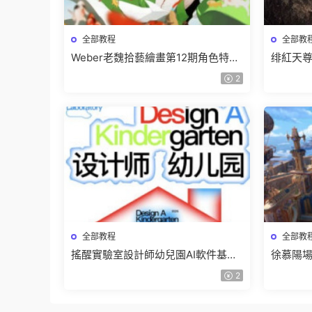
全部教程
全部教
Weber老魏拾藝繪畫第12期角色特訓
绯紅天尊
班【畫質不錯隻有視頻】
有課件
2
全部教程
全部教
搖醒實驗室設計師幼兒園AI軟件基礎
徐慕陽場
課2025【畫質不錯有素材】
有資料
2