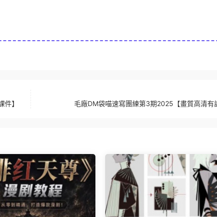
課件】
毛廠DM袋喵速寫團練第3期2025【畫質高清有