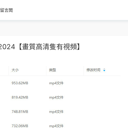
留言闆
2024【畫質高清隻有視頻】