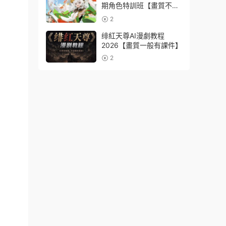
期角色特訓班【畫質不錯
隻有視頻】
2
绯紅天尊AI漫劇教程
2026【畫質一般有課件】
2