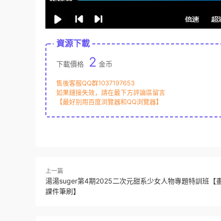
資源下載
2
下載價格
金币
售後客服QQ群1037197653
如果鏈接失效，請在最下方評論區留言
【最好别用百度浏覽器和QQ浏覽器】
上一篇
湯湯suger第4期2025二次元甜系少女人物專題特訓班【
課件筆刷】