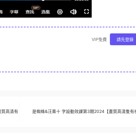
VIP免費
請先登錄
畫質高清有
是蜘蛛&汪乘十 字設動效課第3期2024【畫質高清隻有