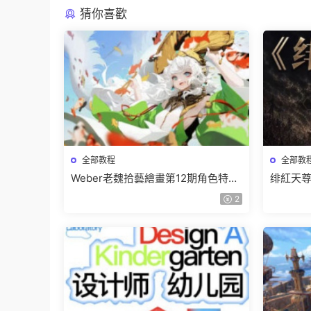
猜你喜歡
全部教程
全部教
Weber老魏拾藝繪畫第12期角色特訓
绯紅天尊
班【畫質不錯隻有視頻】
有課件
2