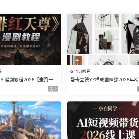
程
全部教程
AI漫劇教程2026【畫質一般
曼奇立德YZ構成團練課2026年8
】
結課【畫質高清有課件】
2