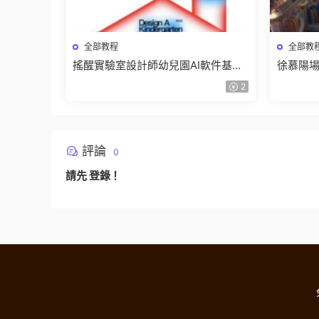
全部教程
全部教
搖醒實驗室設計師幼兒園AI軟件基礎
徐慕陽場
課2025【畫質不錯有素材】
有資料
2
評論
0
請先
登錄
！