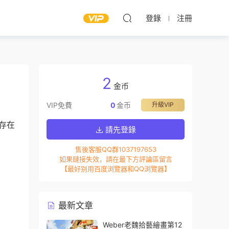
登錄
注冊
2
金币
VIP免費
0
金币
升級VIP
存在
請先登錄
售後客服QQ群1037197653
如果鏈接失效，請在最下方評論區留言
【最好别用百度浏覽器和QQ浏覽器】
最新文章
Weber老魏拾藝繪畫第12