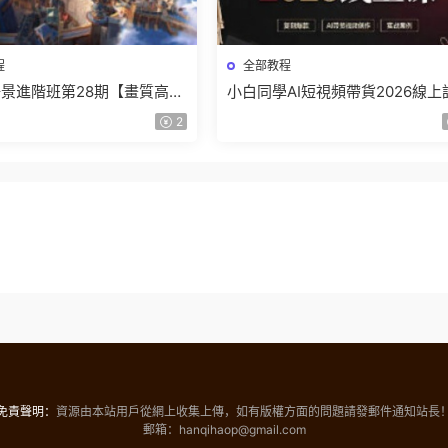
程
全部教程
景進階班第28期【畫質高清
小白同學AI短視頻帶貨2026線上
】
【畫質不錯有素材】
2
免責聲明：
資源由本站用戶從網上收集上傳，如有版權方面的問題請發郵件通知站長
郵箱：hanqihaop@gmail.com