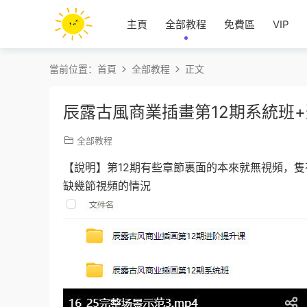
主頁
全部教程
免費區
VIP
當前位置：
首頁
全部教程
正文
辰露古風商業插畫第12期系統班+
全部教程
【說明】第12期有些章節裏面的本來就無視頻，
缺幾節視頻的情況