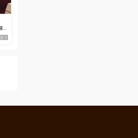
課
2
！