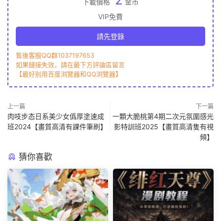
下載價格
金币
VIP免費
請先登錄
售後客服QQ群1037197653
如果鏈接失效，請在最下方評論區留言
【最好别用百度浏覽器和QQ浏覽器】
上一篇
下一篇
肉吱步态日系美少女僞厚塗速成
一顆大脆桃第4期二次元氛圍感光
班2024【畫質高清有課件筆刷】
影特訓班2025【畫質高清隻有視
頻】
猜你喜歡