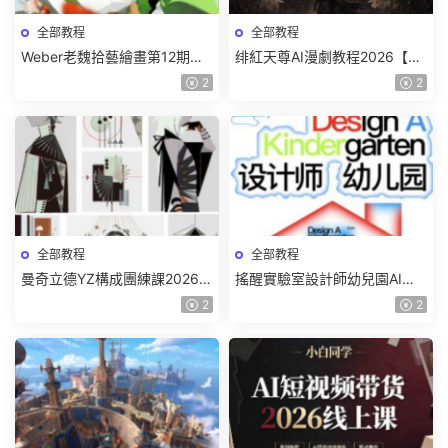
全部教程
全部教程
Weber老魏拾藝繪畫第12期角
绯紅天尊AI漫劇教程2026【畫
色特訓班【畫質不錯隻有視
質一般有課件】
2
2
頻】
全部教程
全部教程
曼奇立德YZ構成團練課2026年
搖醒實驗室設計師幼兒園AI軟
8月已結課【畫質高清有課件】
件基礎課2025【畫質不錯有素
2
2
材】