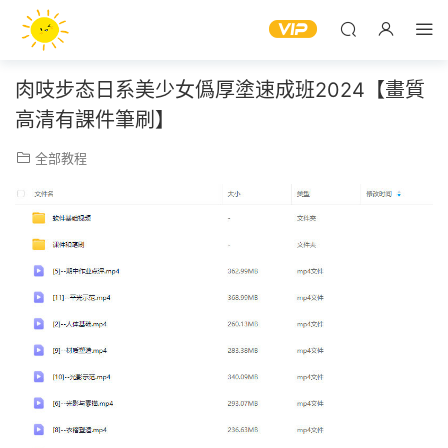
肉吱步态日系美少女僞厚塗速成班2024【畫質
高清有課件筆刷】
全部教程