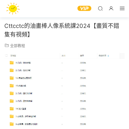
Cttcctc的油畫棒人像系統課2024【畫質不錯
隻有視頻】
全部教程