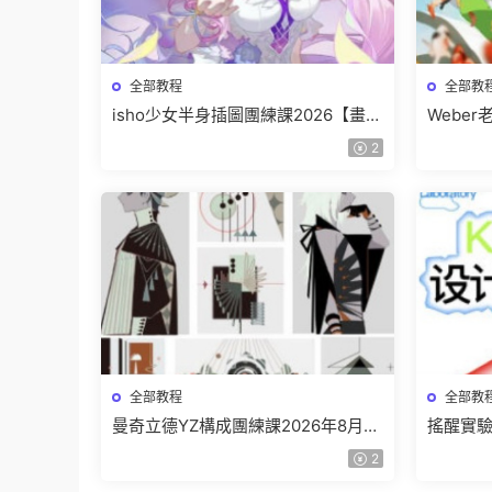
全部教程
全部教
isho少女半身插圖團練課2026【畫質
Webe
高清隻有視頻】
班【畫
2
全部教程
全部教
曼奇立德YZ構成團練課2026年8月已
搖醒實驗
結課【畫質高清有課件】
課202
2