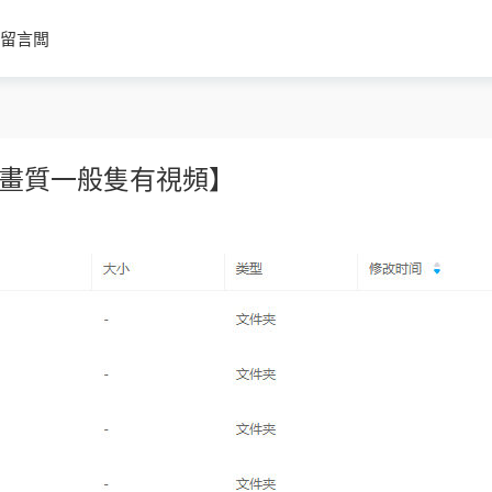
留言闆
【畫質一般隻有視頻】