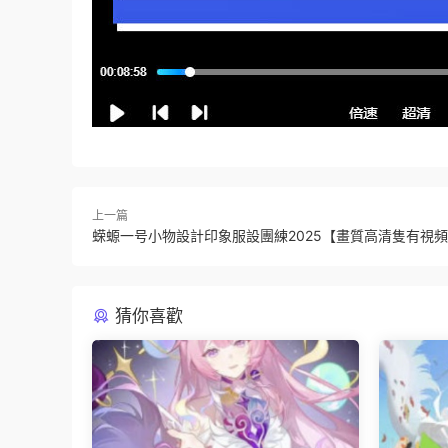
上一篇
蝾螈一号小物設計印象服設團練2025【畫質高清隻有視
猜你喜歡