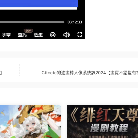
頻】
Cttcctc的油畫棒人像系統課2024【畫質不錯隻