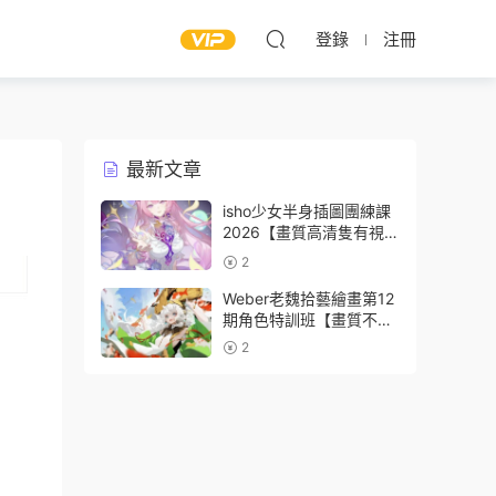
登錄
注冊
最新文章
isho少女半身插圖團練課
2026【畫質高清隻有視
頻】
2
Weber老魏拾藝繪畫第12
期角色特訓班【畫質不錯
隻有視頻】
2