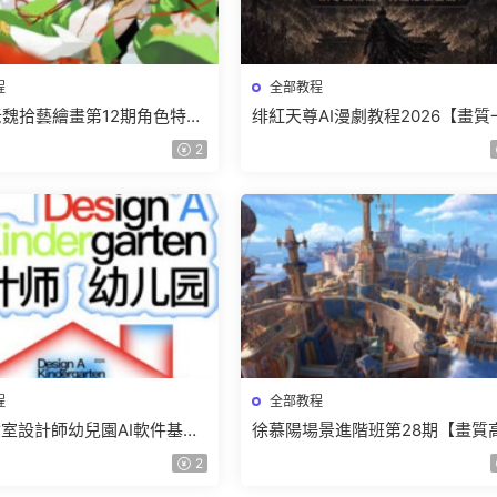
程
全部教程
r老魏拾藝繪畫第12期角色特訓
绯紅天尊AI漫劇教程2026【畫質
質不錯隻有視頻】
有課件】
2
程
全部教程
室設計師幼兒園AI軟件基礎
徐慕陽場景進階班第28期【畫質
5【畫質不錯有素材】
有資料】
2