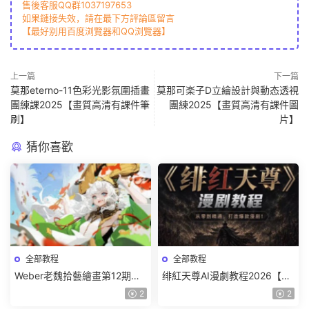
售後客服QQ群1037197653
如果鏈接失效，請在最下方評論區留言
【最好别用百度浏覽器和QQ浏覽器】
上一篇
下一篇
莫那eterno-11色彩光影氛圍插畫
莫那可楽子D立繪設計與動态透視
團練課2025【畫質高清有課件筆
團練2025【畫質高清有課件圖
刷】
片】
猜你喜歡
全部教程
全部教程
Weber老魏拾藝繪畫第12期角
绯紅天尊AI漫劇教程2026【畫
色特訓班【畫質不錯隻有視
質一般有課件】
2
2
頻】