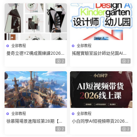
全部教程
全部教程
曼奇立德YZ構成團練課2026年
搖醒實驗室設計師幼兒園AI軟
8月已結課【畫質高清有課件】
件基礎課2025【畫質不錯有素
2
2
材】
全部教程
全部教程
徐慕陽場景進階班第28期【畫
小白同學AI短視頻帶貨2026線
質高清有資料】
上課【畫質不錯有素材】
2
2