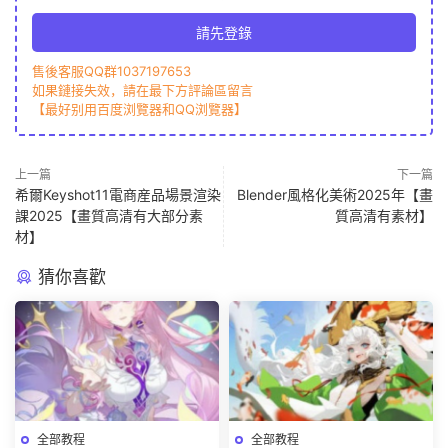
請先登錄
售後客服QQ群1037197653
如果鏈接失效，請在最下方評論區留言
【最好别用百度浏覽器和QQ浏覽器】
上一篇
下一篇
希爾Keyshot11電商産品場景渲染
Blender風格化美術2025年【畫
課2025【畫質高清有大部分素
質高清有素材】
材】
猜你喜歡
全部教程
全部教程