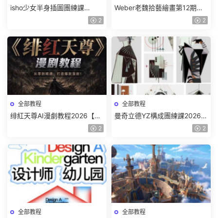
isho少女半身插圖團練課
Weber老魏拾藝繪畫第12期角
2026【畫質高清隻有視頻】
色特訓班【畫質不錯隻有視
2
2
頻】
全部教程
全部教程
绯紅天尊AI漫劇教程2026【畫
曼奇立德YZ構成團練課2026年
質一般有課件】
8月已結課【畫質高清有課件】
2
2
全部教程
全部教程