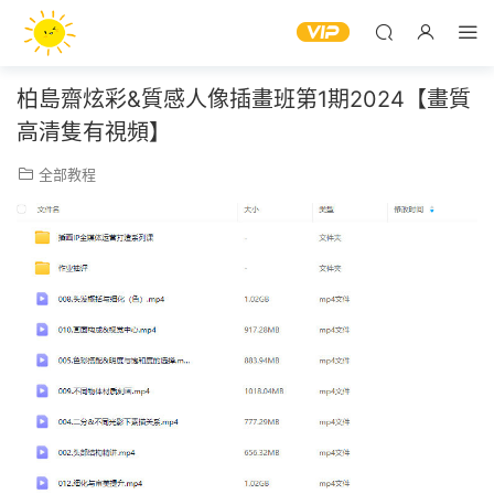
柏島齋炫彩&質感人像插畫班第1期2024【畫質
高清隻有視頻】
全部教程