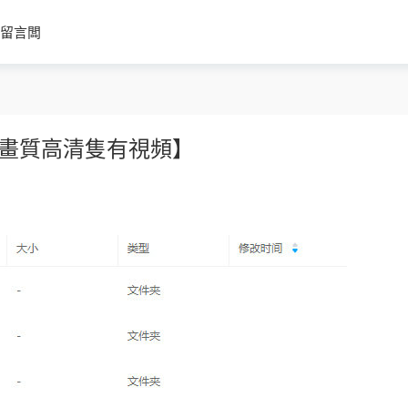
留言闆
【畫質高清隻有視頻】