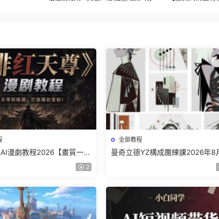
程
全部教程
AI漫劇教程2026【畫質一般
曼奇立德YZ構成團練課2026年8
】
結課【畫質高清有課件】
2