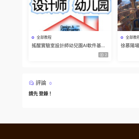
全部教程
全部教
搖醒實驗室設計師幼兒園AI軟件基礎
徐慕陽場
課2025【畫質不錯有素材】
有資料
2
評論
0
請先
登錄
！