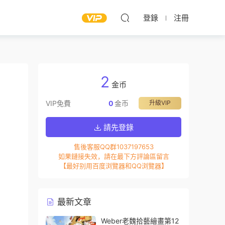
登錄
注冊
2
金币
VIP免費
0
金币
升級VIP
請先登錄
售後客服QQ群1037197653
如果鏈接失效，請在最下方評論區留言
【最好别用百度浏覽器和QQ浏覽器】
最新文章
Weber老魏拾藝繪畫第12