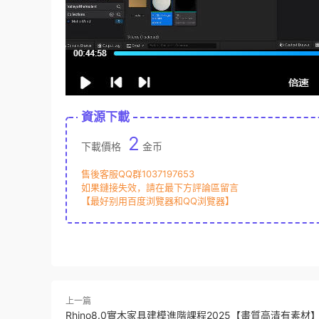
資源下載
2
下載價格
金币
售後客服QQ群1037197653
如果鏈接失效，請在最下方評論區留言
【最好别用百度浏覽器和QQ浏覽器】
上一篇
Rhino8.0實木家具建模進階課程2025【畫質高清有素材