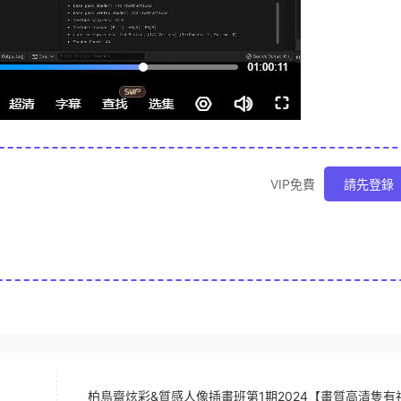
VIP免費
請先登錄
】
柏島齋炫彩&質感人像插畫班第1期2024【畫質高清隻有