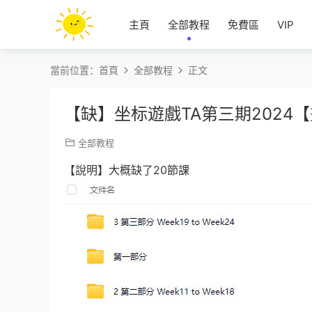
主頁
全部教程
免費區
VIP
當前位置：
首頁
全部教程
正文
【缺】坐标遊戲TA第三期2024
全部教程
【說明】大概缺了20節課