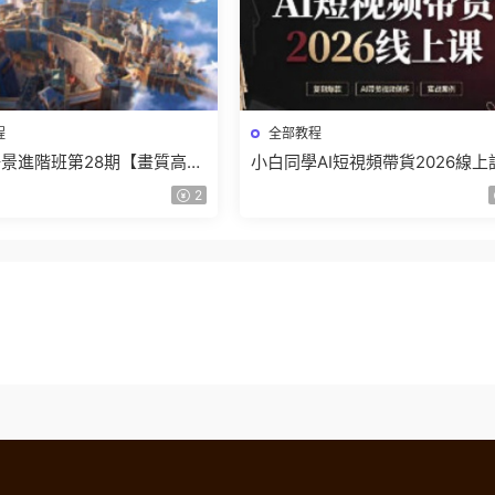
程
全部教程
景進階班第28期【畫質高清
小白同學AI短視頻帶貨2026線上
】
【畫質不錯有素材】
2