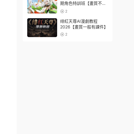
期角色特訓班【畫質不錯
隻有視頻】
2
绯紅天尊AI漫劇教程
2026【畫質一般有課件】
2