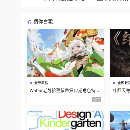
猜你喜歡
全部教程
全部教
Weber老魏拾藝繪畫第12期角色特訓
绯紅天尊
班【畫質不錯隻有視頻】
有課件
2