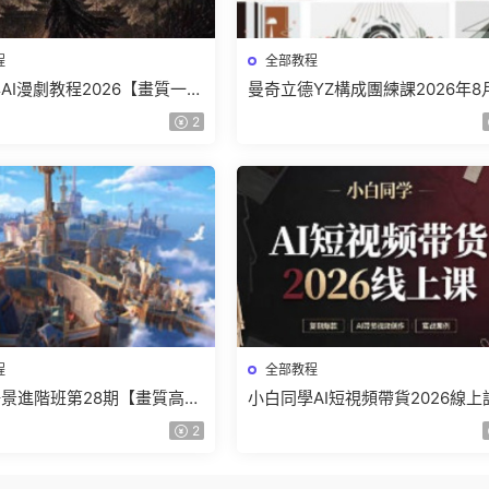
程
全部教程
AI漫劇教程2026【畫質一般
曼奇立德YZ構成團練課2026年8
】
結課【畫質高清有課件】
2
程
全部教程
景進階班第28期【畫質高清
小白同學AI短視頻帶貨2026線上
】
【畫質不錯有素材】
2