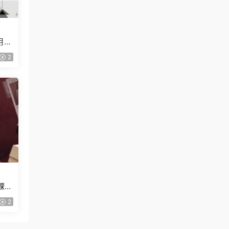
月已
2
課
2