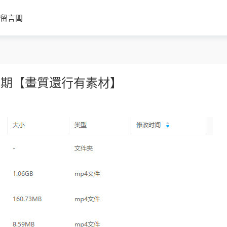
留言闆
2期【畫質還行有素材】