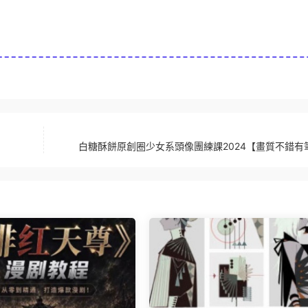
】
白糖酥餅原創圈少女系頭像團練課2024【畫質不錯有