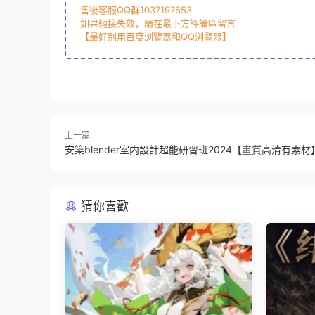
售後客服QQ群1037197653
如果鏈接失效，請在最下方評論區留言
【最好别用百度浏覽器和QQ浏覽器】
上一篇
安築blender室内設計超能研習班2024【畫質高清有素材
猜你喜歡