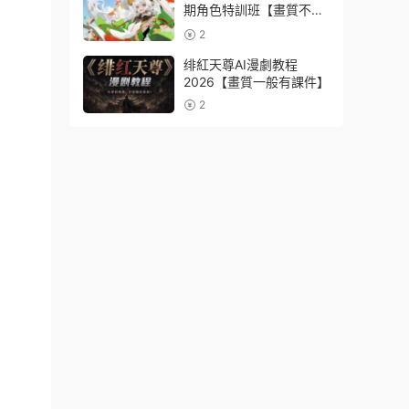
期角色特訓班【畫質不錯
隻有視頻】
2
绯紅天尊AI漫劇教程
2026【畫質一般有課件】
2