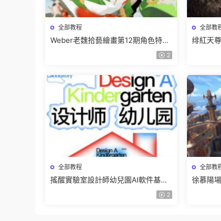
全部教程
全部教
Weber老魏拾藝繪畫第12期角色特訓
绯紅天尊
班【畫質不錯隻有視頻】
有課件
2
全部教程
全部教
搖醒實驗室設計師幼兒園AI軟件基礎
徐慕陽場
課2025【畫質不錯有素材】
有資料
2