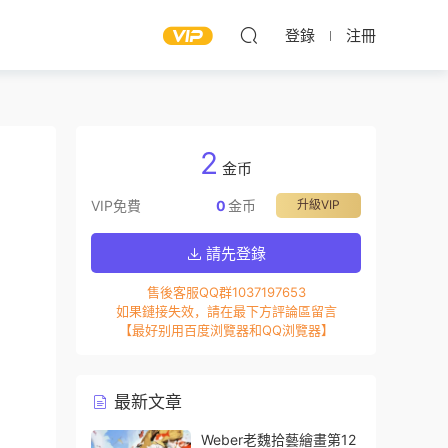
登錄
注冊
2
金币
VIP免費
0
金币
升級VIP
請先登錄
售後客服QQ群1037197653
如果鏈接失效，請在最下方評論區留言
【最好别用百度浏覽器和QQ浏覽器】
最新文章
Weber老魏拾藝繪畫第12