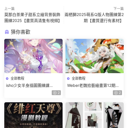
上一篇
下一篇
莫那白茶果子甜系立繪背景裝飾
兩栖獅2025萌系Q版人物團練第2
團練2025【畫質高清隻有視頻】
期【畫質還行有素材】
猜你喜歡
全部教程
全部教程
isho少女半身插圖團練課
Weber老魏拾藝繪畫第12期角
2026【畫質高清隻有視頻】
色特訓班【畫質不錯隻有視
2
2
頻】