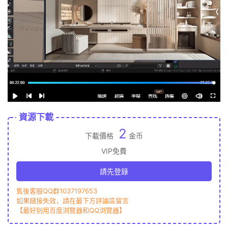
資源下載
2
下載價格
金币
VIP免費
請先登錄
售後客服QQ群1037197653
如果鏈接失效，請在最下方評論區留言
【最好别用百度浏覽器和QQ浏覽器】