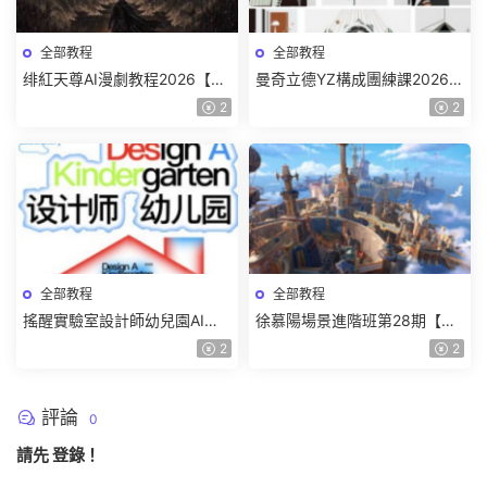
全部教程
全部教程
绯紅天尊AI漫劇教程2026【畫
曼奇立德YZ構成團練課2026年
質一般有課件】
8月已結課【畫質高清有課件】
2
2
全部教程
全部教程
搖醒實驗室設計師幼兒園AI軟
徐慕陽場景進階班第28期【畫
件基礎課2025【畫質不錯有素
質高清有資料】
2
2
材】
評論
0
請先
登錄
！