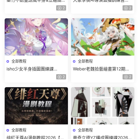
課2026【畫質高清有課件筆
期2026【畫質高清有資料】
2
2
刷】
全部教程
全部教程
isho少女半身插圖團練課
Weber老魏拾藝繪畫第12期角
2026【畫質高清隻有視頻】
色特訓班【畫質不錯隻有視
2
2
頻】
全部教程
全部教程
绯紅天尊AI漫劇教程2026【畫
曼奇立德YZ構成團練課2026年