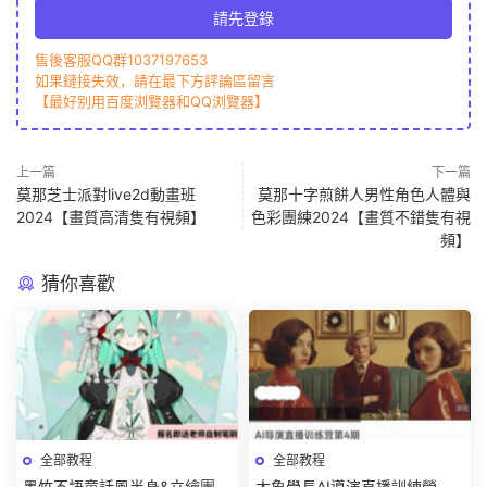
請先登錄
售後客服QQ群1037197653
如果鏈接失效，請在最下方評論區留言
【最好别用百度浏覽器和QQ浏覽器】
上一篇
下一篇
莫那芝士派對live2d動畫班
莫那十字煎餅人男性角色人體與
2024【畫質高清隻有視頻】
色彩團練2024【畫質不錯隻有視
頻】
猜你喜歡
全部教程
全部教程
墨竹不語童話風半身&立繪團練
大象學長AI導演直播訓練營第4