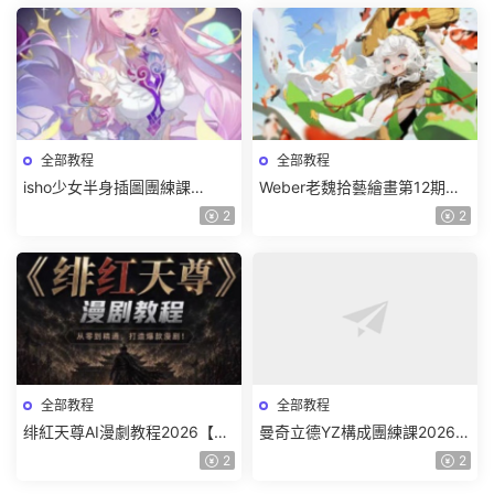
全部教程
全部教程
isho少女半身插圖團練課
Weber老魏拾藝繪畫第12期角
2026【畫質高清隻有視頻】
色特訓班【畫質不錯隻有視
2
2
頻】
全部教程
全部教程
绯紅天尊AI漫劇教程2026【畫
曼奇立德YZ構成團練課2026年
質一般有課件】
8月已結課【畫質高清有課件】
2
2