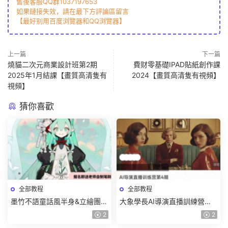
售後客服QQ群1037197653
如果鏈接失效，請在最下方評論區留言
【最好别用百度浏覽器和QQ浏覽器】
上一篇
下一篇
燒貓二次元商業設計班第2期
費财零基礎IPAD貼紙創作課
2025年1月結課【畫質高清隻有
2024【畫質高清隻有視頻】
視頻】
猜你喜歡
全部教程
全部教程
墨竹不語童話風半身&立繪團練
大象學長AI導演直播訓練營第4
課2026【畫質高清有課件筆
期2026【畫質高清有資料】
2
2
刷】