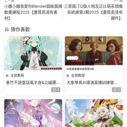
上一篇
下一篇
小雞小雞我愛你Blender超級面捕
三室兩汀Q版人物及正比萌系頭像
動畫課程2025【畫質高清有素
系統課第2期2025【畫質高清有
材】
課件】
猜你喜歡
全部教程
全部教程
墨竹不語童話風半身&立繪團練
大象學長AI導演直播訓練營第4
課2026【畫質高清有課件筆
期2026【畫質高清有資料】
2
2
刷】