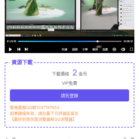
資源下載
2
下載價格
金币
VIP免費
請先登錄
售後客服QQ群1037197653
如果鏈接失效，請在最下方評論區留言
【最好别用百度浏覽器和QQ浏覽器】