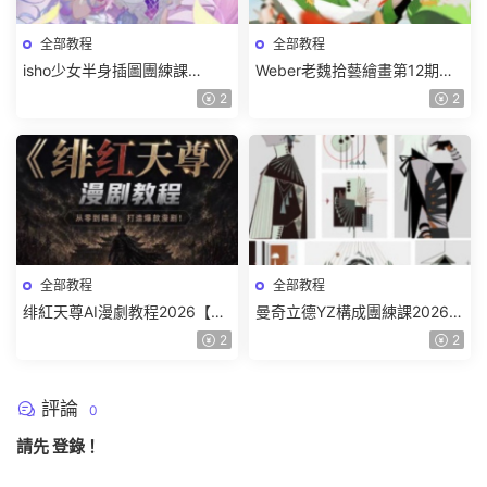
全部教程
全部教程
isho少女半身插圖團練課
Weber老魏拾藝繪畫第12期角
2026【畫質高清隻有視頻】
色特訓班【畫質不錯隻有視
2
2
頻】
全部教程
全部教程
绯紅天尊AI漫劇教程2026【畫
曼奇立德YZ構成團練課2026年
質一般有課件】
8月已結課【畫質高清有課件】
2
2
評論
0
請先
登錄
！