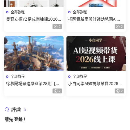
全部教程
全部教程
曼奇立德YZ構成團練課2026年
搖醒實驗室設計師幼兒園AI軟
8月已結課【畫質高清有課件】
件基礎課2025【畫質不錯有素
2
2
材】
全部教程
全部教程
徐慕陽場景進階班第28期【畫
小白同學AI短視頻帶貨2026線
質高清有資料】
上課【畫質不錯有素材】
2
2
評論
0
請先
登錄
！