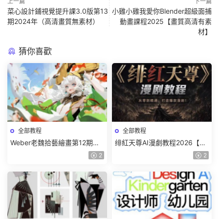
上一篇
下一篇
菜心設計鋪視覺提升課3.0版第13
小雞小雞我愛你Blender超級面捕
期2024年（高清畫質無素材）
動畫課程2025【畫質高清有素
材】
猜你喜歡
全部教程
全部教程
Weber老魏拾藝繪畫第12期角
绯紅天尊AI漫劇教程2026【畫
色特訓班【畫質不錯隻有視
質一般有課件】
2
2
頻】