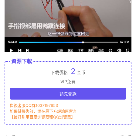
資源下載
2
下載價格
金币
VIP免費
請先登錄
售後客服QQ群1037197653
如果鏈接失效，請在最下方評論區留言
【最好别用百度浏覽器和QQ浏覽器】