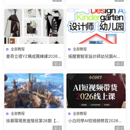
頻】
全部教程
全部教程
曼奇立德YZ構成團練課2026年
搖醒實驗室設計師幼兒園AI軟
8月已結課【畫質高清有課件】
件基礎課2025【畫質不錯有素
2
2
材】
全部教程
全部教程
徐慕陽場景進階班第28期【畫
小白同學AI短視頻帶貨2026線
質高清有資料】
上課【畫質不錯有素材】
2
2