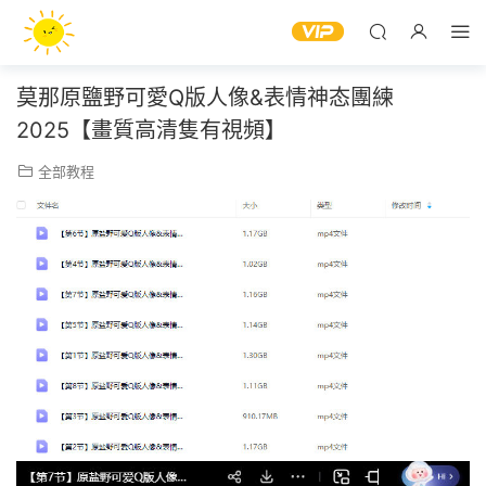
莫那原鹽野可愛Q版人像&表情神态團練
2025【畫質高清隻有視頻】
全部教程