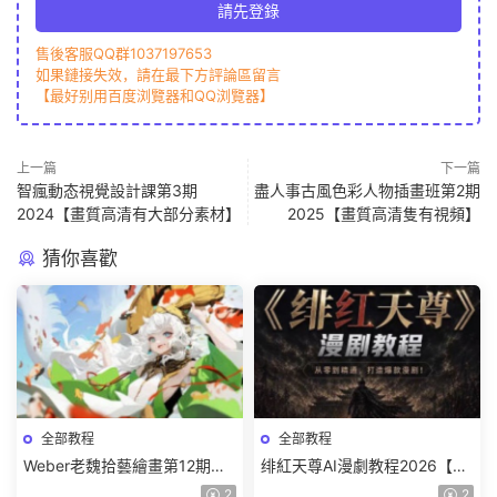
請先登錄
售後客服QQ群1037197653
如果鏈接失效，請在最下方評論區留言
【最好别用百度浏覽器和QQ浏覽器】
上一篇
下一篇
智瘋動态視覺設計課第3期
盡人事古風色彩人物插畫班第2期
2024【畫質高清有大部分素材】
2025【畫質高清隻有視頻】
猜你喜歡
全部教程
全部教程
Weber老魏拾藝繪畫第12期角
绯紅天尊AI漫劇教程2026【畫
色特訓班【畫質不錯隻有視
質一般有課件】
2
2