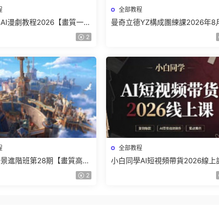
程
全部教程
AI漫劇教程2026【畫質一般
曼奇立德YZ構成團練課2026年8
】
結課【畫質高清有課件】
2
程
全部教程
景進階班第28期【畫質高清
小白同學AI短視頻帶貨2026線上
】
【畫質不錯有素材】
2