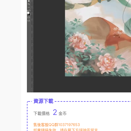
資源下載
2
下載價格
金币
售後客服QQ群1037197653
如果鏈接失效，請在最下方評論區留言