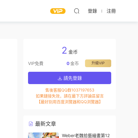
登錄
注冊
2
金币
VIP免費
0
金币
升級VIP
請先登錄
售後客服QQ群1037197653
如果鏈接失效，請在最下方評論區留言
【最好别用百度浏覽器和QQ浏覽器】
最新文章
Weber老魏拾藝繪畫第12