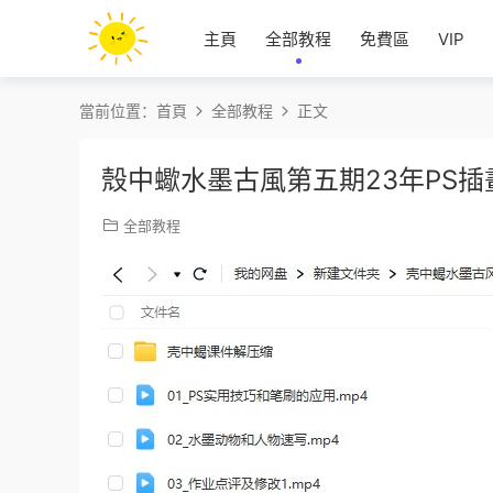
主頁
全部教程
免費區
VIP
當前位置：
首頁
全部教程
正文
殼中蠍水墨古風第五期23年PS
全部教程