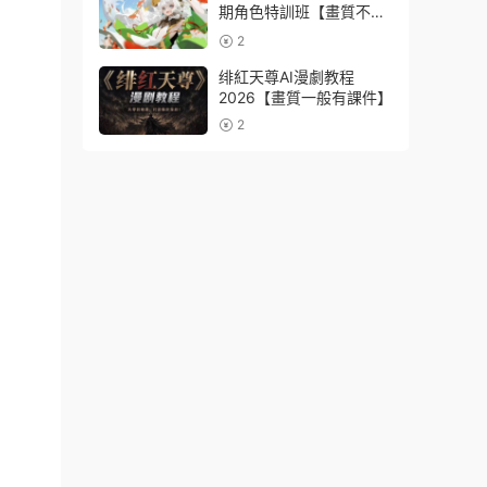
期角色特訓班【畫質不錯
隻有視頻】
2
绯紅天尊AI漫劇教程
2026【畫質一般有課件】
2