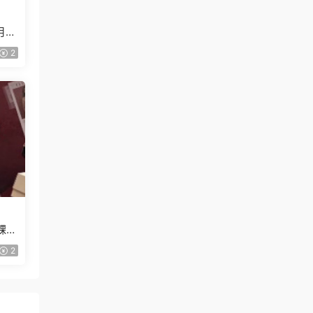
月已
2
課
2