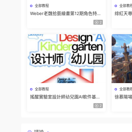
全部教程
全部教
Weber老魏拾藝繪畫第12期角色特訓
绯紅天尊
班【畫質不錯隻有視頻】
有課件
2
全部教程
全部教
搖醒實驗室設計師幼兒園AI軟件基礎
徐慕陽場
課2025【畫質不錯有素材】
有資料
2