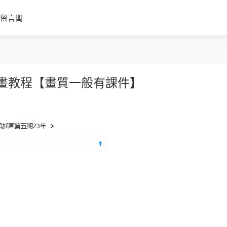
留言闆
插畫教程【畫質一般有課件】