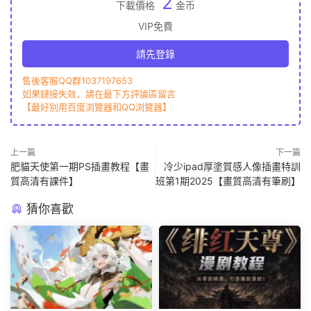
2
下載價格
金币
VIP免費
請先登錄
售後客服QQ群1037197653
如果鏈接失效，請在最下方評論區留言
【最好别用百度浏覽器和QQ浏覽器】
上一篇
下一篇
肥貓天使第一期PS插畫教程【畫
冷少ipad厚塗質感人像插畫特訓
質高清有課件】
班第1期2025【畫質高清有筆刷】
猜你喜歡