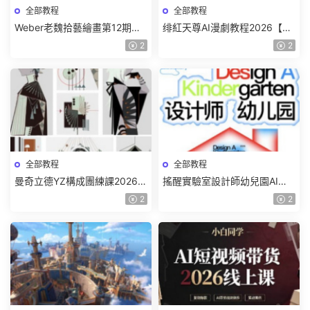
全部教程
全部教程
Weber老魏拾藝繪畫第12期角
绯紅天尊AI漫劇教程2026【畫
色特訓班【畫質不錯隻有視
質一般有課件】
2
2
頻】
全部教程
全部教程
曼奇立德YZ構成團練課2026年
搖醒實驗室設計師幼兒園AI軟
8月已結課【畫質高清有課件】
件基礎課2025【畫質不錯有素
2
2
材】