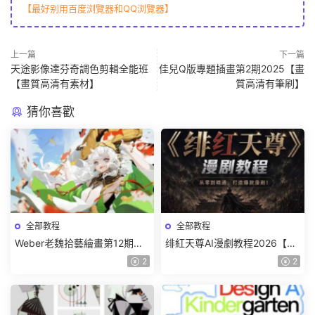
【最好别用百度浏覽器和QQ浏覽器】
上一篇
下一篇
天途影像達芬奇調色剪輯全能班
佳兒Q版專題插畫第2期2025【畫
【畫質高清有素材】
質高清有筆刷】
猜你喜歡
全部教程
全部教程
Weber老魏拾藝繪畫第12期角
绯紅天尊AI漫劇教程2026【畫
色特訓班【畫質不錯隻有視
質一般有課件】
2
2
頻】