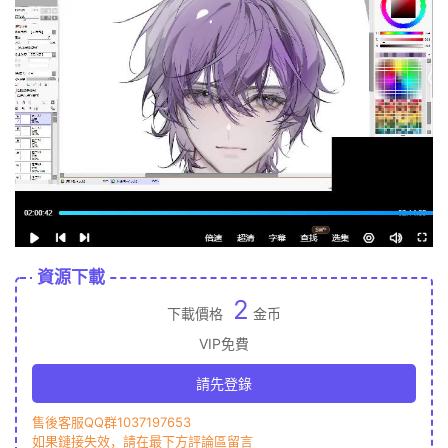
資源下載
2
下載價格
金币
VIP免費
請先登錄
售後客服QQ群1037197653
如果鏈接失效，請在最下方評論區留言