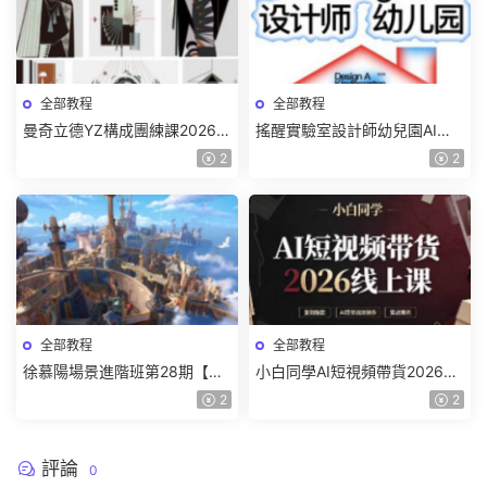
全部教程
全部教程
曼奇立德YZ構成團練課2026年
搖醒實驗室設計師幼兒園AI軟
8月已結課【畫質高清有課件】
件基礎課2025【畫質不錯有素
2
2
材】
全部教程
全部教程
徐慕陽場景進階班第28期【畫
小白同學AI短視頻帶貨2026線
質高清有資料】
上課【畫質不錯有素材】
2
2
評論
0