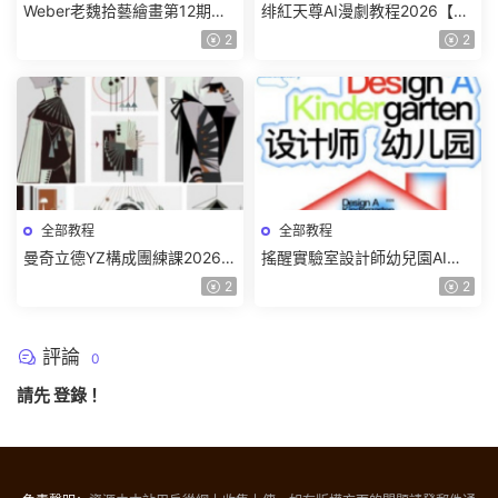
Weber老魏拾藝繪畫第12期角
绯紅天尊AI漫劇教程2026【畫
色特訓班【畫質不錯隻有視
質一般有課件】
2
2
頻】
全部教程
全部教程
曼奇立德YZ構成團練課2026年
搖醒實驗室設計師幼兒園AI軟
8月已結課【畫質高清有課件】
件基礎課2025【畫質不錯有素
2
2
材】
評論
0
請先
登錄
！