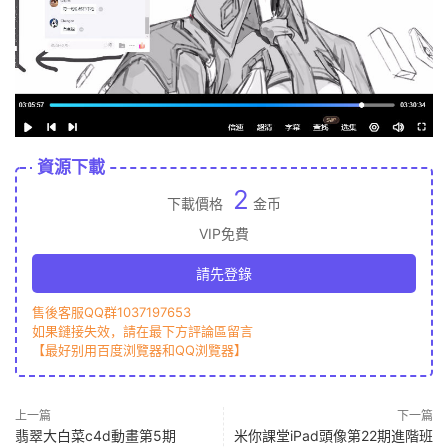
資源下載
2
下載價格
金币
VIP免費
請先登錄
售後客服QQ群1037197653
如果鏈接失效，請在最下方評論區留言
【最好别用百度浏覽器和QQ浏覽器】
上一篇
下一篇
翡翠大白菜c4d動畫第5期
米你課堂iPad頭像第22期進階班