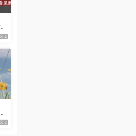
王建
】
2
月結
2