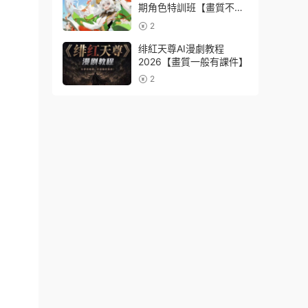
期角色特訓班【畫質不錯
隻有視頻】
2
绯紅天尊AI漫劇教程
2026【畫質一般有課件】
2