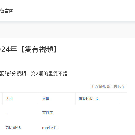
留言闆
2024年【隻有視頻】
圖那部分視頻，第2期的畫質不錯