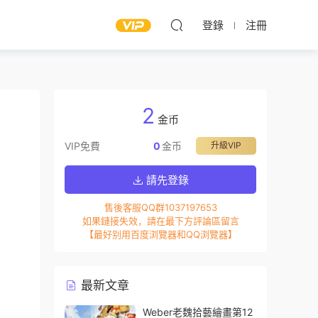
登錄
注冊
2
金币
VIP免費
0
金币
升級VIP
請先登錄
售後客服QQ群1037197653
如果鏈接失效，請在最下方評論區留言
【最好别用百度浏覽器和QQ浏覽器】
最新文章
Weber老魏拾藝繪畫第12