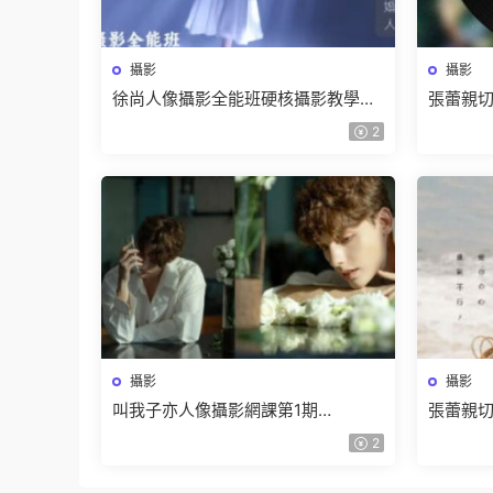
攝影
攝影
徐尚人像攝影全能班硬核攝影教學
張蕾親切第
2024【畫質高清隻有視頻】
2024
2
攝影
攝影
叫我子亦人像攝影網課第1期
張蕾親切第
2024【畫質不錯隻有視頻】
期【畫
2