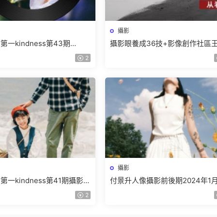
攝影
一kindness第43期
攝影眼養成36技+影像創作社區
【畫質高清有素材】
章的攝影課【畫質不錯隻有視頻
2
攝影
一kindness第41期攝影後
付景升人像攝影前後期2024年1
質高清有素材】
課【畫質還可以隻有視頻】
2