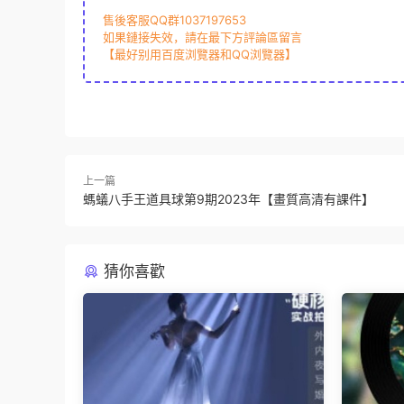
售後客服QQ群1037197653
如果鏈接失效，請在最下方評論區留言
【最好别用百度浏覽器和QQ浏覽器】
上一篇
螞蟻八手王道具球第9期2023年【畫質高清有課件】
猜你喜歡