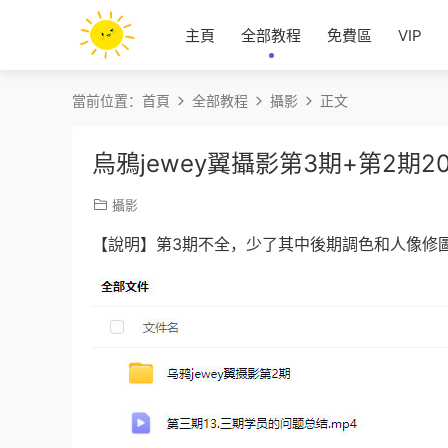
主頁
全部教程
免費區
VIP
當前位置：
首頁
全部教程
攝影
正文
烏鴉jewey翼攝影第3期+第2期
攝影
【說明】第3期不全，少了其中後期調色和人像修