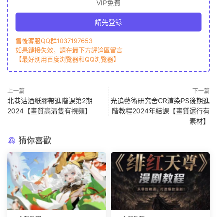
VIP免費
請先登錄
售後客服QQ群1037197653
如果鏈接失效，請在最下方評論區留言
【最好别用百度浏覽器和QQ浏覽器】
上一篇
下一篇
北巷沽酒紙膠帶進階課第2期
光追藝術研究舍CR渲染PS後期進
2024【畫質高清隻有視頻】
階教程2024年結課【畫質還行有
素材】
猜你喜歡