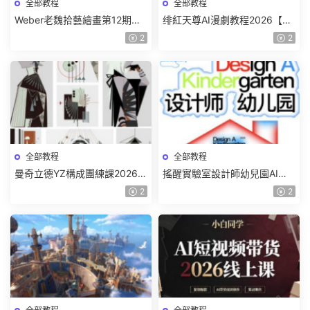
全部教程
全部教程
Weber老魏拾藝繪畫第12期角
绯紅天尊AI漫劇教程2026【畫
色特訓班【畫質不錯隻有視
質一般有課件】
2
2
頻】
全部教程
全部教程
曼奇立德YZ構成團練課2026年
搖醒實驗室設計師幼兒園AI軟
8月已結課【畫質高清有課件】
件基礎課2025【畫質不錯有素
2
2
材】