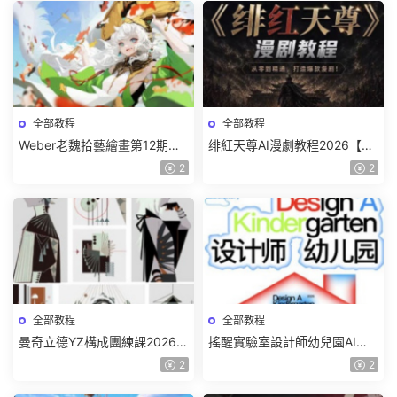
全部教程
全部教程
Weber老魏拾藝繪畫第12期角
绯紅天尊AI漫劇教程2026【畫
色特訓班【畫質不錯隻有視
質一般有課件】
2
2
頻】
全部教程
全部教程
曼奇立德YZ構成團練課2026年
搖醒實驗室設計師幼兒園AI軟
8月已結課【畫質高清有課件】
件基礎課2025【畫質不錯有素
2
2
材】