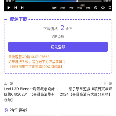
資源下載
2
下載價格
金币
VIP免費
請先登錄
售後客服QQ群1037197653
如果鏈接失效，請在最下方評論區留言
【最好别用百度浏覽器和QQ浏覽器】
上一篇
下一篇
LeoLi 3D Blender場景概念設計
葉子學堂遊戲UI項目實戰課
班第6期2023年【畫質高清隻有
2024【畫質高清有大部分素材】
視頻】
猜你喜歡