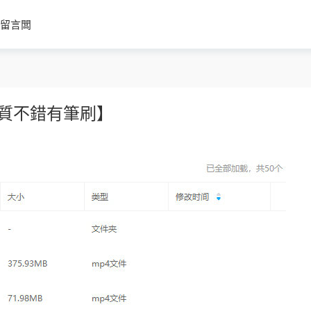
留言闆
質不錯有筆刷】