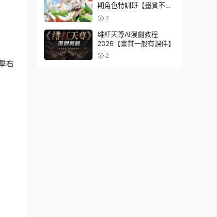
期角色特訓班【畫質不錯
隻有視頻】
2
绯紅天尊AI漫劇教程
2026【畫質一般有課件】
2
擊右