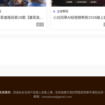
程
全部教程
景進階班第28期【畫質高清
小白同學AI短視頻帶貨2026線上
】
【畫質不錯有素材】
2
免責聲明：
資源由本站用戶從網上收集上傳，如有版權方面的問題請發郵件通知站長
郵箱：hanqihaop@gmail.com