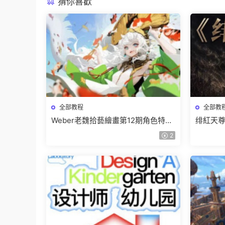
猜你喜歡
全部教程
全部教
Weber老魏拾藝繪畫第12期角色特訓
绯紅天尊
班【畫質不錯隻有視頻】
有課件
2