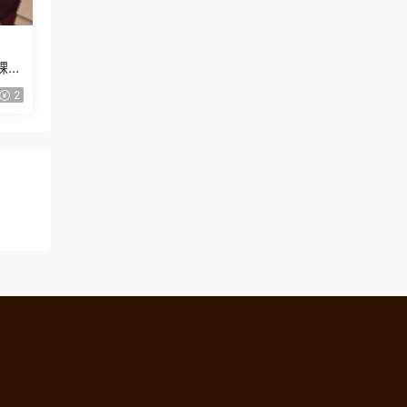
課
2
！