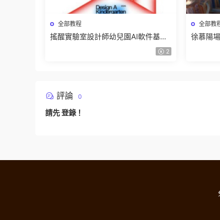
全部教程
全部教
搖醒實驗室設計師幼兒園AI軟件基礎
徐慕陽場
課2025【畫質不錯有素材】
有資料
2
評論
0
請先
登錄
！