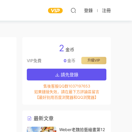
登錄
注冊
2
金币
VIP免費
0
金币
升級VIP
請先登錄
售後客服QQ群1037197653
如果鏈接失效，請在最下方評論區留言
【最好别用百度浏覽器和QQ浏覽器】
最新文章
Weber老魏拾藝繪畫第12