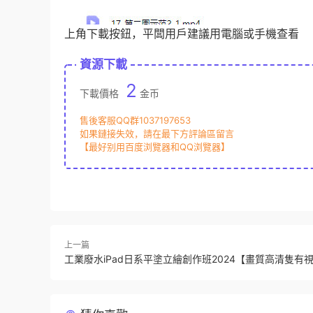
上角下載按鈕，平闆用戶建議用電腦或手機查看
資源下載
2
下載價格
金币
售後客服QQ群1037197653
如果鏈接失效，請在最下方評論區留言
【最好别用百度浏覽器和QQ浏覽器】
上一篇
工業廢水iPad日系平塗立繪創作班2024【畫質高清隻有