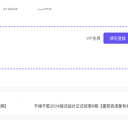
VIP免費
請先登錄
視頻】
不綠不藍2024版式設計正式班第8期【畫質高清隻有