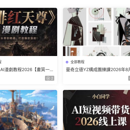
程
全部教程
AI漫劇教程2026【畫質一般
曼奇立德YZ構成團練課2026年8
】
結課【畫質高清有課件】
2