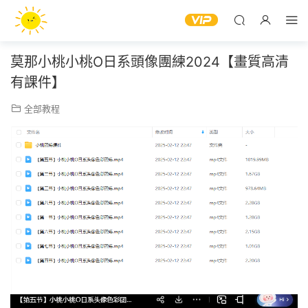
莫那小桃小桃O日系頭像團練2024【畫質高清
有課件】
全部教程