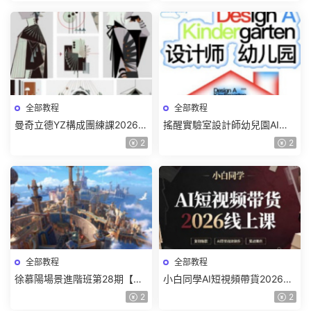
全部教程
全部教程
曼奇立德YZ構成團練課2026年
搖醒實驗室設計師幼兒園AI軟
8月已結課【畫質高清有課件】
件基礎課2025【畫質不錯有素
2
2
材】
全部教程
全部教程
徐慕陽場景進階班第28期【畫
小白同學AI短視頻帶貨2026線
質高清有資料】
上課【畫質不錯有素材】
2
2