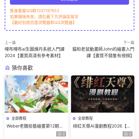
售後客服QQ群1037197653
如果鏈接失效，請在最下方評論區留言
【最好别用百度浏覽器和QQ浏覽器】
上一篇
下一篇
哩布哩布ai生圖煉丹系統入門課
貓和老鼠動畫師John的繪畫入門
2024【畫質高清有參考素材】
課【畫質不錯隻有視頻】
猜你喜歡
全部教程
全部教程
Weber老魏拾藝繪畫第12期角
绯紅天尊AI漫劇教程2026【畫
色特訓班【畫質不錯隻有視
質一般有課件】
2
2
頻】