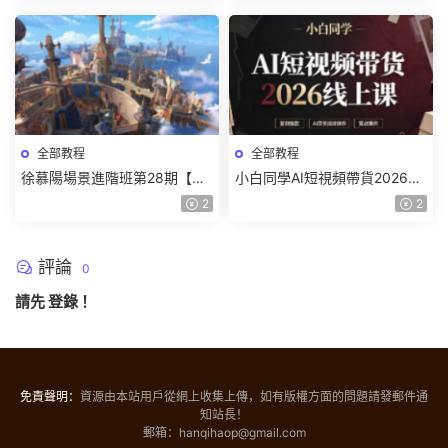
全部教程
全部教程
徐慕陽場景進階班第28期【畫
小白同學AI短視頻帶貨2026線
質高清有資料】
上課【畫質不錯有素材】
2
2
評論
0
請先
登錄
！
免責聲明：
資源由本站用戶從網上收集上傳，如有版權方面的問題請發郵件通
知站長！
郵箱：hanqihaop@gmail.com