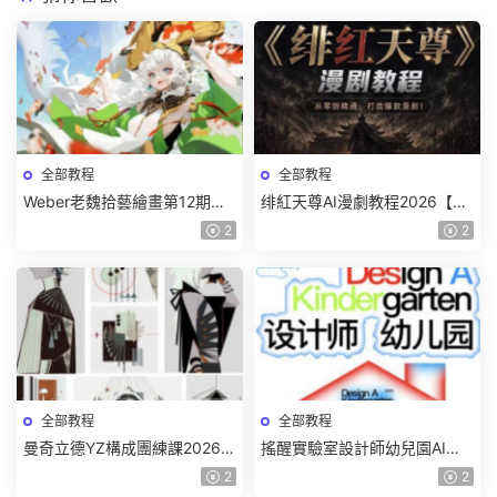
全部教程
全部教程
Weber老魏拾藝繪畫第12期角
绯紅天尊AI漫劇教程2026【畫
色特訓班【畫質不錯隻有視
質一般有課件】
2
2
頻】
全部教程
全部教程
曼奇立德YZ構成團練課2026年
搖醒實驗室設計師幼兒園AI軟
8月已結課【畫質高清有課件】
件基礎課2025【畫質不錯有素
2
2
材】