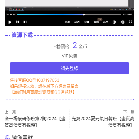
資源下載
2
下載價格
金币
VIP免費
請先登錄
售後客服QQ群1037197653
如果鏈接失效，請在最下方評論區留言
【最好别用百度浏覽器和QQ浏覽器】
上一篇
下一篇
全一場景研修班第2期2024【畫
光翼2024夏元氣日韓班【畫質高
質高清隻有視頻】
清隻有視頻】
猜你喜歡