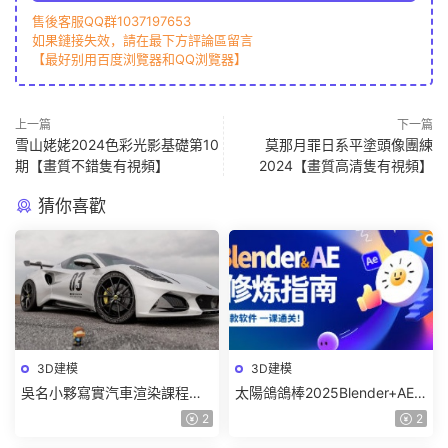
售後客服QQ群1037197653
如果鏈接失效，請在最下方評論區留言
【最好别用百度浏覽器和QQ浏覽器】
上一篇
下一篇
雪山姥姥2024色彩光影基礎第10
莫那月罪日系平塗頭像團練
期【畫質不錯隻有視頻】
2024【畫質高清隻有視頻】
猜你喜歡
3D建模
3D建模
吳名小夥寫實汽車渲染課程
太陽鴿鴿棒2025Blender+AE
2025年結課C4D+OC【畫質高
超級修煉指南【畫質高清有部
2
2
清有素材】
分素材】