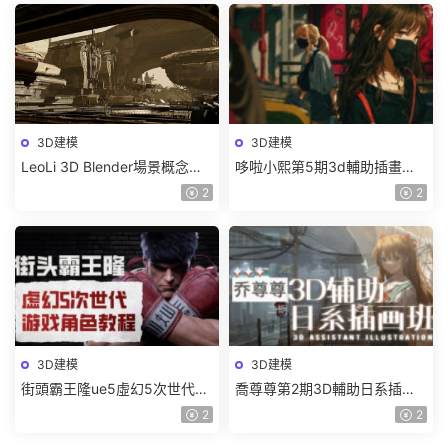
3D建模
3D建模
LeoLi 3D Blender場景概念設
哆啦小熙第5期3d輔助插畫班
計班第6期2023年【畫質高清
2023年【畫質不錯有大部分素
2
2
隻有視頻】
材】
3D建模
3D建模
街頭霸王隆ue5虛幻5次世代遊
喬尊尊第2期3D輔助日系插圖
戲角色制作全流程2024【畫質
班2023【畫質高清有大部分素
2
2
超清有大部分素材】
材】