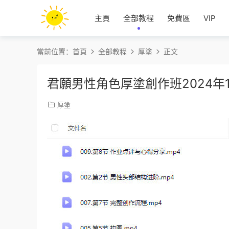
主頁
全部教程
免費區
VIP
當前位置：
首頁
全部教程
厚塗
正文
君願男性角色厚塗創作班2024年
厚塗