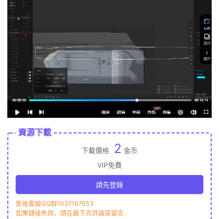
資源下載
2
下載價格
金币
VIP免費
請先登錄
售後客服QQ群1037197653
如果鏈接失效，請在最下方評論區留言