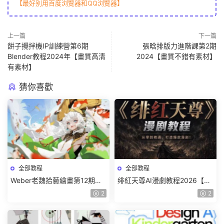
【最好别用百度浏覽器和QQ浏覽器】
上一篇
下一篇
餅子攪拌機IP訓練營第6期
張晗排版力進階課第2期
Blender教程2024年【畫質高清
2024【畫質不錯有素材】
有素材】
猜你喜歡
全部教程
全部教程
Weber老魏拾藝繪畫第12期角
绯紅天尊AI漫劇教程2026【畫
色特訓班【畫質不錯隻有視
質一般有課件】
2
2
頻】