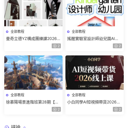
全部教程
全部教程
曼奇立德YZ構成團練課2026年
搖醒實驗室設計師幼兒園AI軟
8月已結課【畫質高清有課件】
件基礎課2025【畫質不錯有素
2
2
材】
全部教程
全部教程
徐慕陽場景進階班第28期【畫
小白同學AI短視頻帶貨2026線
質高清有資料】
上課【畫質不錯有素材】
2
2
評論
0