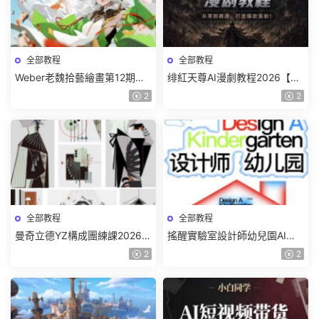
全部教程
全部教程
Weber老魏拾藝繪畫第12期角
绯紅天尊AI漫劇教程2026【畫
色特訓班【畫質不錯隻有視
質一般有課件】
2
2
頻】
全部教程
全部教程
曼奇立德YZ構成團練課2026年
搖醒實驗室設計師幼兒園AI軟
8月已結課【畫質高清有課件】
件基礎課2025【畫質不錯有素
2
2
材】