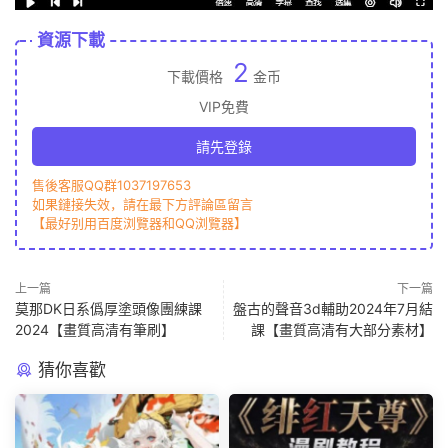
資源下載
2
下載價格
金币
VIP免費
請先登錄
售後客服QQ群1037197653
如果鏈接失效，請在最下方評論區留言
【最好别用百度浏覽器和QQ浏覽器】
上一篇
下一篇
莫那DK日系僞厚塗頭像團練課
盤古的聲音3d輔助2024年7月結
2024【畫質高清有筆刷】
課【畫質高清有大部分素材】
猜你喜歡