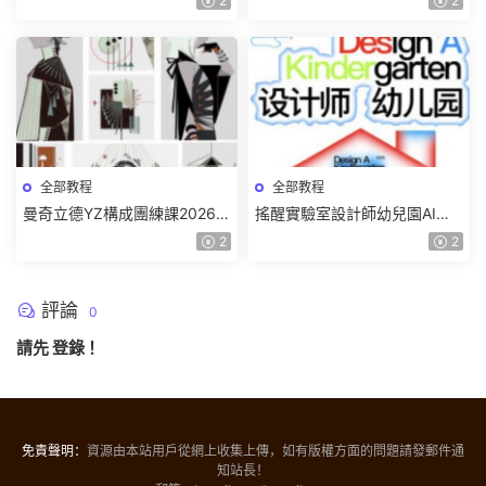
2
2
頻】
全部教程
全部教程
曼奇立德YZ構成團練課2026年
搖醒實驗室設計師幼兒園AI軟
8月已結課【畫質高清有課件】
件基礎課2025【畫質不錯有素
2
2
材】
評論
0
請先
登錄
！
免責聲明：
資源由本站用戶從網上收集上傳，如有版權方面的問題請發郵件通
知站長！