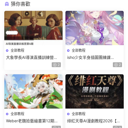
猜你喜歡
全部教程
全部教程
大象學長AI導演直播訓練營第4
isho少女半身插圖團練課
期2026【畫質高清有資料】
2026【畫質高清隻有視頻】
2
2
全部教程
全部教程
Weber老魏拾藝繪畫第12期角
绯紅天尊AI漫劇教程2026【畫
色特訓班【畫質不錯隻有視
質一般有課件】