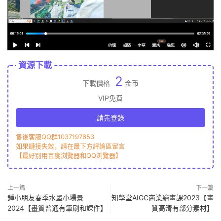
資源下載
2
下載價格
金币
VIP免費
請先登錄
售後客服QQ群1037197653
如果鏈接失效，請在最下方評論區留言
【最好别用百度浏覽器和QQ浏覽器】
上一篇
下一篇
鍾小朋友春季水墨小場景
知學堂AIGC商業繪畫課2023【畫
2024【畫質普通有筆刷和課件】
質高清有部分素材】