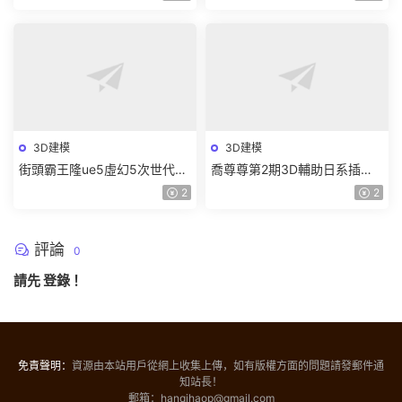
隻有視頻】
材】
3D建模
3D建模
街頭霸王隆ue5虛幻5次世代遊
喬尊尊第2期3D輔助日系插圖
戲角色制作全流程2024【畫質
班2023【畫質高清有大部分素
2
2
超清有大部分素材】
材】
評論
0
請先
登錄
！
免責聲明：
資源由本站用戶從網上收集上傳，如有版權方面的問題請發郵件通
知站長！
郵箱：hanqihaop@gmail.com