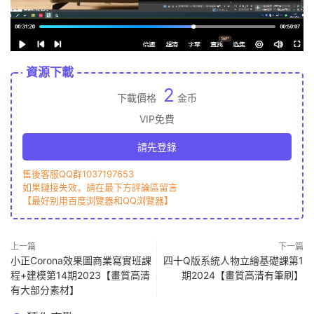
資源下載
2
下載價格
金币
VIP免費
請先登錄
售後客服QQ群1037197653
如果鏈接失效，請在最下方評論區留言
【最好别用百度浏覽器和QQ浏覽器】
上一篇
下一篇
小正Corona效果圖商業寫實班課
四十Q版系統人物立繪基礎課第1
程+建模第14期2023【畫質高清
期2024【畫質高清有筆刷】
有大部分素材】