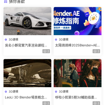
猜你喜歡
3D建模
3D建模
吳名小夥寫實汽車渲染課程
太陽鴿鴿棒2025Blender+AE
2025年結課C4D+OC【畫質高
超級修煉指南【畫質高清有部
2
2
清有素材】
分素材】
3D建模
3D建模
LeoLi 3D Blender場景概念設
哆啦小熙第5期3d輔助插畫班
計班第6期2023年【畫質高清
2023年【畫質不錯有大部分素
2
2