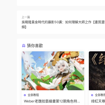
上一篇
吳曉隆黃金時代的攝影50講：如何理解大師之作【畫質還
頻】
猜你喜歡
全部教程
全部教
Weber老魏拾藝繪畫第12期角色特訓
绯紅天尊