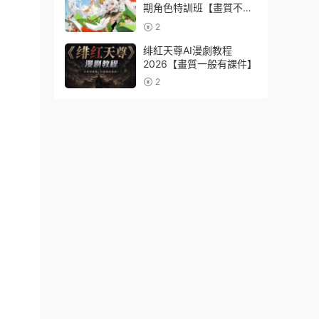
期角色特訓班【畫質不錯
隻有視頻】
2
绯紅天尊AI漫劇教程
2026【畫質一般有課件】
2