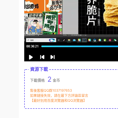
資源下載
2
下載價格
金币
售後客服QQ群1037197653
如果鏈接失效，請在最下方評論區留言
【最好别用百度浏覽器和QQ浏覽器】