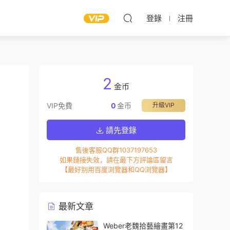
登錄
注冊
2
金币
VIP免費
0
金币
升級VIP
請先登錄
售後客服QQ群1037197653
如果鏈接失效，請在最下方評論區留言
【最好别用百度浏覽器和QQ浏覽器】
最新文章
Weber老魏拾藝繪畫第12