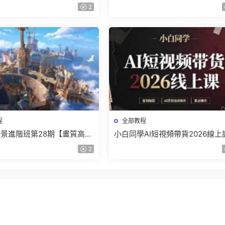
】
結課【畫質高清有課件】
2
程
全部教程
景進階班第28期【畫質高清
小白同學AI短視頻帶貨2026線上
】
【畫質不錯有素材】
2