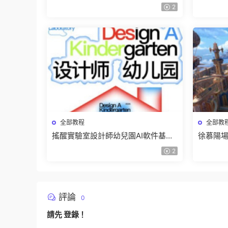
班【畫質不錯隻有視頻】
有課件
2
全部教程
全部教
搖醒實驗室設計師幼兒園AI軟件基礎
徐慕陽場
課2025【畫質不錯有素材】
有資料
2
評論
0
請先
登錄
！