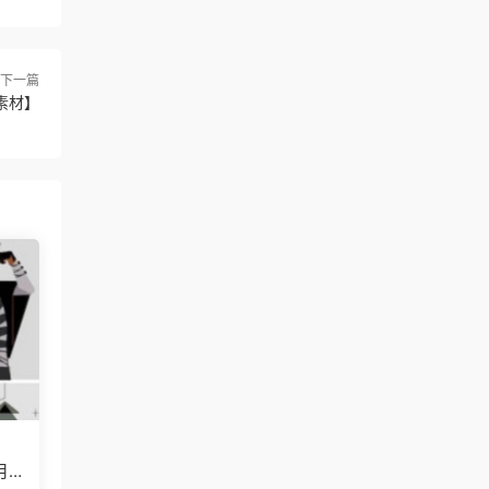
下一篇
素材】
月已