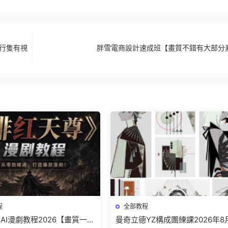
行隻有視
胖雪電商設計速成班【畫質不錯有大部分
程
全部教程
AI漫劇教程2026【畫質一般
曼奇立德YZ構成團練課2026年8