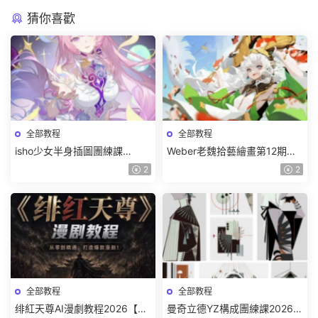
猜你喜歡
全部教程
全部教程
isho少女半身插圖團練課
Weber老魏拾藝繪畫第12期角
2026【畫質高清隻有視頻】
色特訓班【畫質不錯隻有視
2
2
頻】
全部教程
全部教程
绯紅天尊AI漫劇教程2026【畫
曼奇立德YZ構成團練課2026年