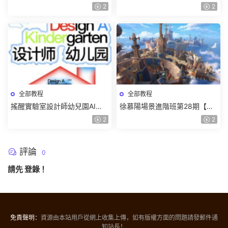
質一般有課件】
8月已結課【畫質高清有課件】
2
2
全部教程
全部教程
搖醒實驗室設計師幼兒園AI軟
徐慕陽場景進階班第28期【畫
件基礎課2025【畫質不錯有素
質高清有資料】
2
2
材】
評論
0
請先
登錄
！
免責聲明：
資源由本站用戶從網上收集上傳，如有版權方面的問題請發郵件通
知站長！