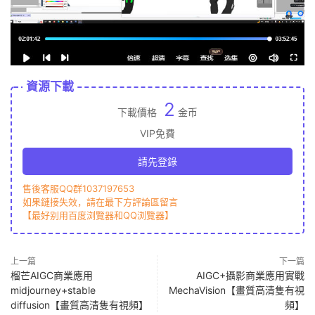
資源下載
2
下載價格
金币
VIP免費
請先登錄
售後客服QQ群1037197653
如果鏈接失效，請在最下方評論區留言
【最好别用百度浏覽器和QQ浏覽器】
上一篇
下一篇
榴芒AIGC商業應用
AIGC+攝影商業應用實戰
midjourney+stable
MechaVision【畫質高清隻有視
diffusion【畫質高清隻有視頻】
頻】