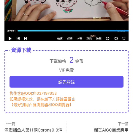
資源下載
2
下載價格
金币
VIP免費
請先登錄
售後客服QQ群1037197653
如果鏈接失效，請在最下方評論區留言
【最好别用百度浏覽器和QQ浏覽器】
上一篇
下一篇
深海捕魚人第11期Corona9.0渲
榴芒AIGC商業應用