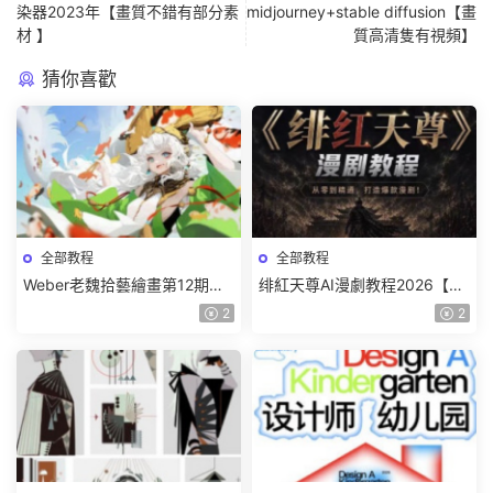
染器2023年【畫質不錯有部分素
midjourney+stable diffusion【畫
材 】
質高清隻有視頻】
猜你喜歡
全部教程
全部教程
Weber老魏拾藝繪畫第12期角
绯紅天尊AI漫劇教程2026【畫
色特訓班【畫質不錯隻有視
質一般有課件】
2
2
頻】