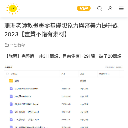
珊珊老師教畫畫零基礎想象力與審美力提升課
2023【畫質不錯有素材】
全部教程
【說明】完整版一共311節課，目前隻有1-291課，缺了20節課