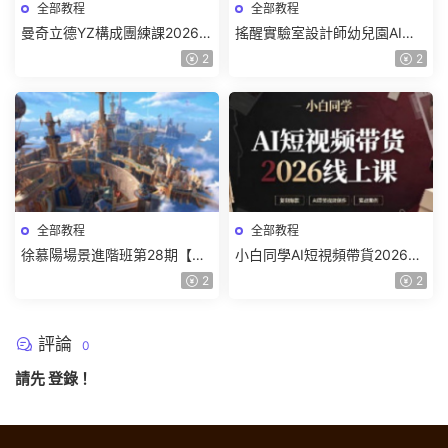
全部教程
全部教程
曼奇立德YZ構成團練課2026年
搖醒實驗室設計師幼兒園AI軟
8月已結課【畫質高清有課件】
件基礎課2025【畫質不錯有素
2
2
材】
全部教程
全部教程
徐慕陽場景進階班第28期【畫
小白同學AI短視頻帶貨2026線
質高清有資料】
上課【畫質不錯有素材】
2
2
評論
0
請先
登錄
！