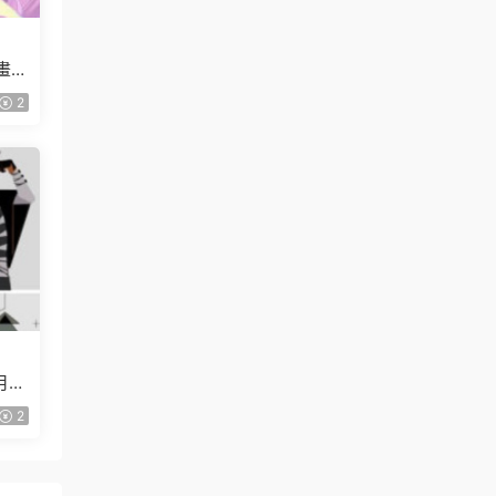
【畫質
2
月已
2