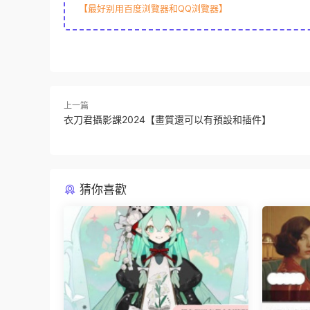
【最好别用百度浏覽器和QQ浏覽器】
上一篇
衣刀君攝影課2024【畫質還可以有預設和插件】
猜你喜歡