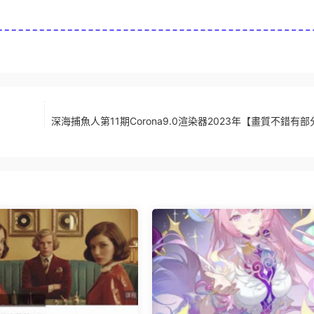
深海捕魚人第11期Corona9.0渲染器2023年【畫質不錯有