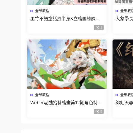
全部教程
全部教
墨竹不語童話風半身&立繪團練課
大象學長
2026【畫質高清有課件筆刷】
2026
2
全部教程
全部教
Weber老魏拾藝繪畫第12期角色特訓
绯紅天尊
班【畫質不錯隻有視頻】
有課件
2