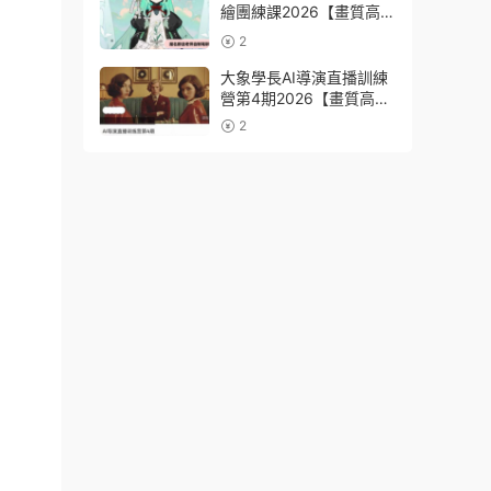
繪團練課2026【畫質高清
有課件筆刷】
2
大象學長AI導演直播訓練
營第4期2026【畫質高清
有資料】
2