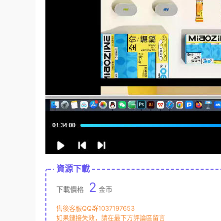
資源下載
2
下載價格
金币
售後客服QQ群1037197653
如果鏈接失效，請在最下方評論區留言