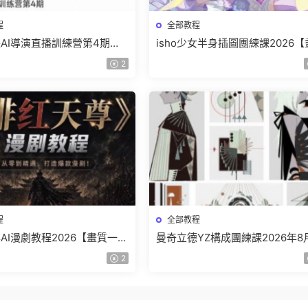
程
全部教程
AI導演直播訓練營第4期
isho少女半身插圖團練課2026
【畫質高清有資料】
高清隻有視頻】
2
程
全部教程
AI漫劇教程2026【畫質一般
曼奇立德YZ構成團練課2026年8
】
結課【畫質高清有課件】
2