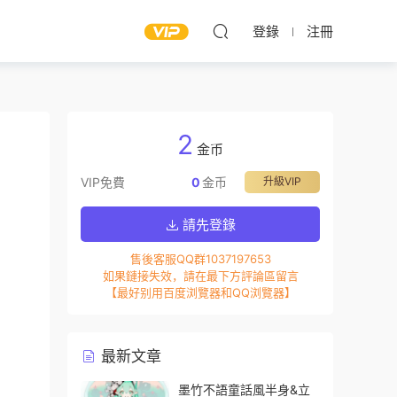
登錄
注冊
2
金币
VIP免費
0
金币
升級VIP
請先登錄
售後客服QQ群1037197653
如果鏈接失效，請在最下方評論區留言
【最好别用百度浏覽器和QQ浏覽器】
最新文章
墨竹不語童話風半身&立