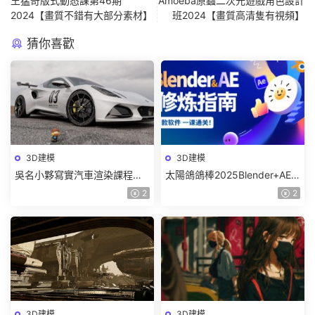
王猛奇版式動态課第46期
Amoeba原蟲二次元遊戲角色設計
2024【畫質不錯有大部分素材】
班2024【畫質高清隻有視頻】
猜你喜歡
3D建模
3D建模
吳名小夥寫實汽車渲染課程
太陽鴿鴿棒2025Blender+AE
2025年結課C4D+OC【畫質高
超級修煉指南【畫質高清有部
2
2
清有素材】
分素材】
3D建模
3D建模