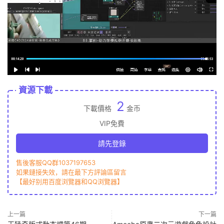
資源下載
2
下載價格
金币
VIP免費
請先登錄
售後客服QQ群1037197653
如果鏈接失效，請在最下方評論區留言
【最好别用百度浏覽器和QQ浏覽器】
上一篇
下一篇