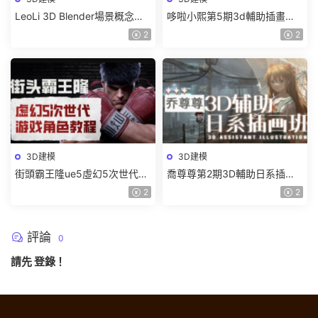
LeoLi 3D Blender場景概念設
哆啦小熙第5期3d輔助插畫班
計班第6期2023年【畫質高清
2023年【畫質不錯有大部分素
2
2
隻有視頻】
材】
3D建模
3D建模
街頭霸王隆ue5虛幻5次世代遊
喬尊尊第2期3D輔助日系插圖
戲角色制作全流程2024【畫質
班2023【畫質高清有大部分素
2
2
超清有大部分素材】
材】
評論
0
請先
登錄
！